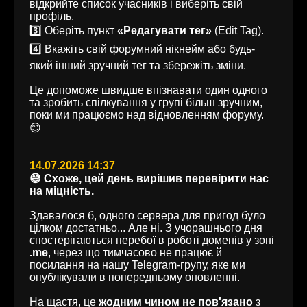
відкрийте список учасників і виберіть свій
профіль.
3️⃣ Оберіть пункт
«Редагувати тег»
(Edit Tag).
4️⃣ Вкажіть свій форумний нікнейм або будь-
який інший зручний тег та збережіть зміни.
Це допоможе швидше впізнавати один одного
та зробить спілкування у групі більш зручним,
поки ми працюємо над відновленням форуму.
😊
14.07.2026 14:37
😅 Схоже, цей день вирішив перевірити нас
на міцність.
Здавалося б, одного сервера для пригод було
цілком достатньо... Але ні. З учорашнього дня
спостерігаються перебої в роботі доменів у зоні
.me
, через що тимчасово не працює й
посилання на нашу Telegram-групу, яке ми
опублікували в попередньому оновленні.
На щастя, це
жодним чином не пов'язано
з