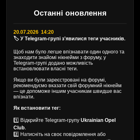
Останні оновлення
20.07.2026 14:20
🏷️ У Telegram-групі з'явилися теги учасників.
Щоб нам було легше впізнавати один одного та
знаходити знайомі нікнейми з форуму, у
Telegram-групі додано можливість
встановлювати власні теги.
Якщо ви були зареєстровані на форумі,
рекомендуємо вказати свій форумний нікнейм
— це допоможе іншим учасникам швидше вас
впізнати.
Як встановити тег:
1️⃣ Відкрийте Telegram-групу
Ukrainian Opel
Club
.
2️⃣ Натисніть на своє повідомлення або