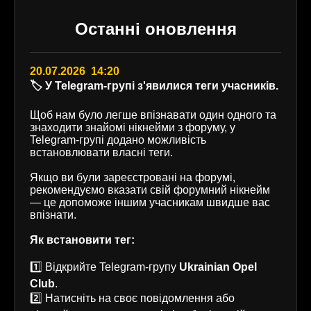
Останні оновлення
20.07.2026 14:20
🏷️ У Telegram-групі з'явилися теги учасників.
Щоб нам було легше впізнавати один одного та
знаходити знайомі нікнейми з форуму, у
Telegram-групі додано можливість
встановлювати власні теги.
Якщо ви були зареєстровані на форумі,
рекомендуємо вказати свій форумний нікнейм
— це допоможе іншим учасникам швидше вас
впізнати.
Як встановити тег:
1️⃣ Відкрийте Telegram-групу
Ukrainian Opel
Club
.
2️⃣ Натисніть на своє повідомлення або