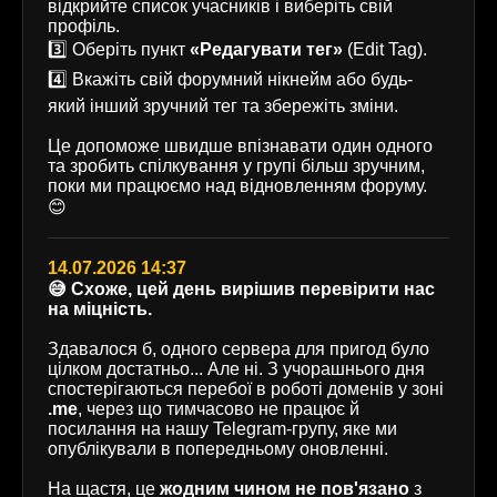
відкрийте список учасників і виберіть свій
профіль.
3️⃣ Оберіть пункт
«Редагувати тег»
(Edit Tag).
4️⃣ Вкажіть свій форумний нікнейм або будь-
який інший зручний тег та збережіть зміни.
Це допоможе швидше впізнавати один одного
та зробить спілкування у групі більш зручним,
поки ми працюємо над відновленням форуму.
😊
14.07.2026 14:37
😅 Схоже, цей день вирішив перевірити нас
на міцність.
Здавалося б, одного сервера для пригод було
цілком достатньо... Але ні. З учорашнього дня
спостерігаються перебої в роботі доменів у зоні
.me
, через що тимчасово не працює й
посилання на нашу Telegram-групу, яке ми
опублікували в попередньому оновленні.
На щастя, це
жодним чином не пов'язано
з