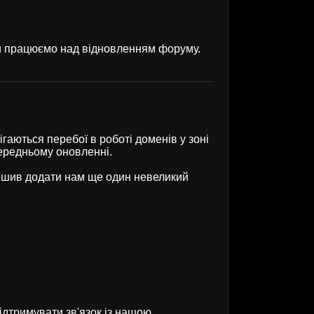
ми працюємо над відновленням форуму.
гаються перебої в роботі доменів у зоні
передньому оновленні.
рішив додати нам ще один невеликий
ідтримувати зв'язок із нашою