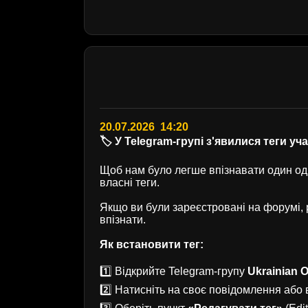
20.07.2026 14:20
🏷️ У Telegram-групі з'явилися теги уч
Щоб нам було легше впізнавати один одн
власні теги.
Якщо ви були зареєстровані на форумі
впізнати.
Як встановити тег:
1️⃣ Відкрийте Telegram-групу
Ukrainian O
2️⃣ Натисніть на своє повідомлення або в