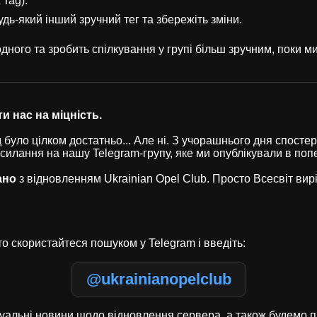
 Tag).
удь-який інший зручний тег та збережіть зміни.
ного та зробить спілкування у групі більш зручним, поки 
и нас на міцність.
було цілком достатньо... Але ні. З учорашнього дня спостері
осилання на нашу Telegram-групу, яке ми опублікували в по
ано
з відновленням Ukrainian Opel Club. Просто Всесвіт ви
о скористайтеся пошуком у Telegram і введіть:
@ukrainianopelclub
туальні новини щодо відновлення сервера, а також будемо п