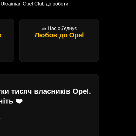
krainian Opel Club до роботи.
🚗 Нас об'єднує
в
Любов до Opel
ки тисяч власників Opel.
іть ❤️
.