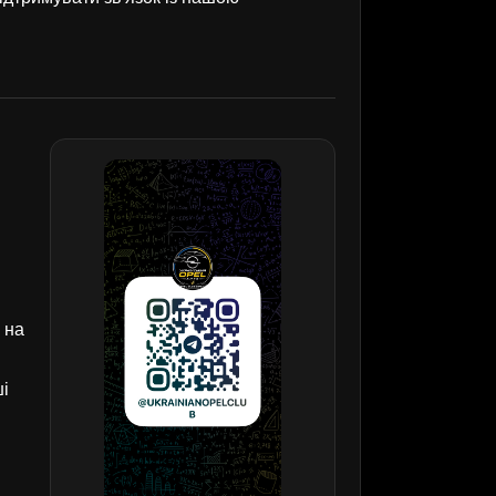
 на
ші