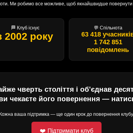
оботи. Ми робимо все можливе, щоб якнайшвидше повернути U
🏁 Клуб існує
💬 Спільнота
з 2002 року
63 418 учасникі
1 742 851
повідомлень
е чверть століття і об'єднав десят
ви чекаєте його повернення — натисн
Кожна ваша підтримка — ще один крок до повернення клубу
❤️ Підтримати клуб