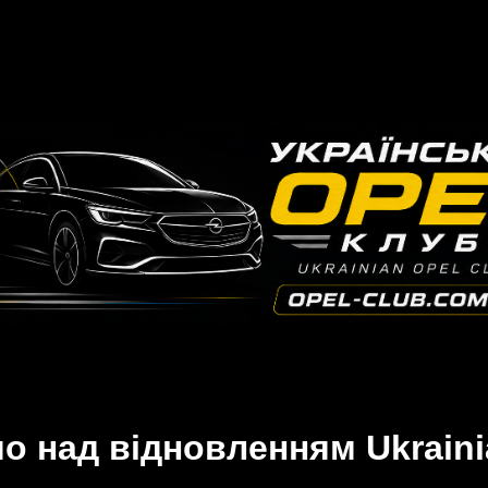
 над відновленням Ukraini