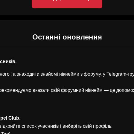
Останні оновлення
асників.
ого та знаходити знайомі нікнейми з форуму, у Telegram-г
, рекомендуємо вказати свій форумний нікнейм — це допом
pel Club
.
ідкрийте список учасників і виберіть свій профіль.