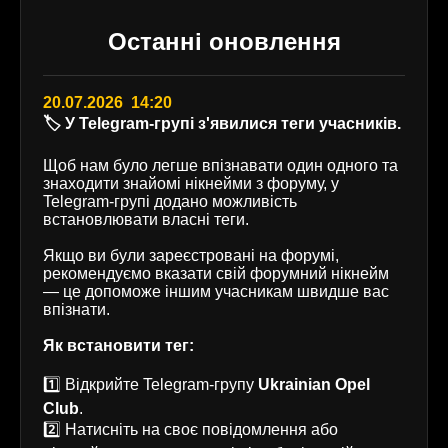
Останні оновлення
20.07.2026 14:20
🏷️ У Telegram-групі з'явилися теги учасників.
Щоб нам було легше впізнавати один одного та
знаходити знайомі нікнейми з форуму, у
Telegram-групі додано можливість
встановлювати власні теги.
Якщо ви були зареєстровані на форумі,
рекомендуємо вказати свій форумний нікнейм
— це допоможе іншим учасникам швидше вас
впізнати.
Як встановити тег:
1️⃣ Відкрийте Telegram-групу
Ukrainian Opel
Club
.
2️⃣ Натисніть на своє повідомлення або