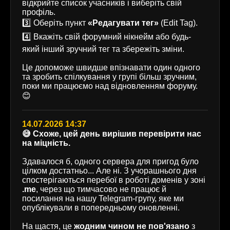
відкрийте список учасників і виберіть свій
профіль.
3️⃣ Оберіть пункт
«Редагувати тег»
(Edit Tag).
4️⃣ Вкажіть свій форумний нікнейм або будь-
який інший зручний тег та збережіть зміни.
Це допоможе швидше впізнавати один одного
та зробить спілкування у групі більш зручним,
поки ми працюємо над відновленням форуму.
😊
14.07.2026 14:37
😅 Схоже, цей день вирішив перевірити нас
на міцність.
Здавалося б, одного сервера для пригод було
цілком достатньо... Але ні. З учорашнього дня
спостерігаються перебої в роботі доменів у зоні
.me
, через що тимчасово не працює й
посилання на нашу Telegram-групу, яке ми
опублікували в попередньому оновленні.
На щастя, це
жодним чином не пов'язано
з