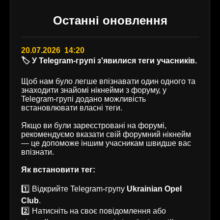
Останні оновлення
20.07.2026 14:20
🏷️ У Telegram-групі з'явилися теги учасників.
Щоб нам було легше впізнавати один одного та
знаходити знайомі нікнейми з форуму, у
Telegram-групі додано можливість
встановлювати власні теги.
Якщо ви були зареєстровані на форумі,
рекомендуємо вказати свій форумний нікнейм
— це допоможе іншим учасникам швидше вас
впізнати.
Як встановити тег:
1️⃣ Відкрийте Telegram-групу
Ukrainian Opel
Club
.
2️⃣ Натисніть на своє повідомлення або