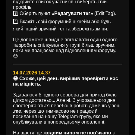
відкрийте список учасників і виберіть свій
профіль.
3️⃣ Оберіть пункт
«Редагувати тег»
(Edit Tag).
4️⃣ Вкажіть свій форумний нікнейм або будь-
який інший зручний тег та збережіть зміни.
Це допоможе швидше впізнавати один одного
та зробить спілкування у групі більш зручним,
поки ми працюємо над відновленням форуму.
😊
14.07.2026 14:37
😅 Схоже, цей день вирішив перевірити нас
на міцність.
Здавалося б, одного сервера для пригод було
цілком достатньо... Але ні. З учорашнього дня
спостерігаються перебої в роботі доменів у зоні
.me
, через що тимчасово не працює й
посилання на нашу Telegram-групу, яке ми
опублікували в попередньому оновленні.
На щастя, це
жодним чином не пов'язано
з