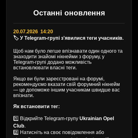
Останні оновлення
20.07.2026 14:20
🏷️ У Telegram-групі з'явилися теги учасників.
Щоб нам було легше впізнавати один одного та
знаходити знайомі нікнейми з форуму, у
Telegram-групі додано можливість
встановлювати власні теги.
Якщо ви були зареєстровані на форумі,
рекомендуємо вказати свій форумний нікнейм
— це допоможе іншим учасникам швидше вас
впізнати.
Як встановити тег:
1️⃣ Відкрийте Telegram-групу
Ukrainian Opel
Club
.
2️⃣ Натисніть на своє повідомлення або