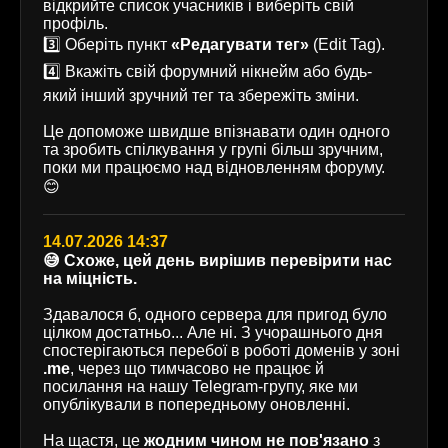
відкрийте список учасників і виберіть свій
профіль.
3️⃣ Оберіть пункт
«Редагувати тег»
(Edit Tag).
4️⃣ Вкажіть свій форумний нікнейм або будь-
який інший зручний тег та збережіть зміни.
Це допоможе швидше впізнавати один одного
та зробить спілкування у групі більш зручним,
поки ми працюємо над відновленням форуму.
😊
14.07.2026 14:37
😅 Схоже, цей день вирішив перевірити нас
на міцність.
Здавалося б, одного сервера для пригод було
цілком достатньо... Але ні. З учорашнього дня
спостерігаються перебої в роботі доменів у зоні
.me
, через що тимчасово не працює й
посилання на нашу Telegram-групу, яке ми
опублікували в попередньому оновленні.
На щастя, це
жодним чином не пов'язано
з