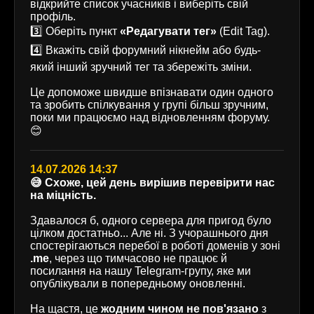
відкрийте список учасників і виберіть свій
профіль.
3️⃣ Оберіть пункт
«Редагувати тег»
(Edit Tag).
4️⃣ Вкажіть свій форумний нікнейм або будь-
який інший зручний тег та збережіть зміни.
Це допоможе швидше впізнавати один одного
та зробить спілкування у групі більш зручним,
поки ми працюємо над відновленням форуму.
😊
14.07.2026 14:37
😅 Схоже, цей день вирішив перевірити нас
на міцність.
Здавалося б, одного сервера для пригод було
цілком достатньо... Але ні. З учорашнього дня
спостерігаються перебої в роботі доменів у зоні
.me
, через що тимчасово не працює й
посилання на нашу Telegram-групу, яке ми
опублікували в попередньому оновленні.
На щастя, це
жодним чином не пов'язано
з