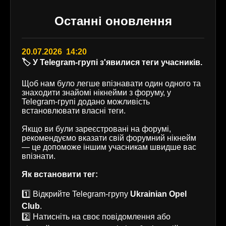
Останні оновлення
20.07.2026 14:20
🏷️ У Telegram-групі з'явилися теги учасників.
Щоб нам було легше впізнавати один одного та
знаходити знайомі нікнейми з форуму, у
Telegram-групі додано можливість
встановлювати власні теги.
Якщо ви були зареєстровані на форумі,
рекомендуємо вказати свій форумний нікнейм
— це допоможе іншим учасникам швидше вас
впізнати.
Як встановити тег:
1️⃣ Відкрийте Telegram-групу
Ukrainian Opel
Club
.
2️⃣ Натисніть на своє повідомлення або