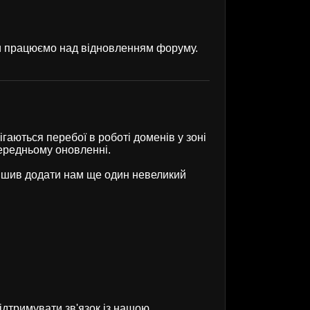
ми працюємо над відновленням форуму.
гаються перебої в роботі доменів у зоні
передньому оновленні.
рішив додати нам ще один невеликий
ідтримувати зв'язок із нашою