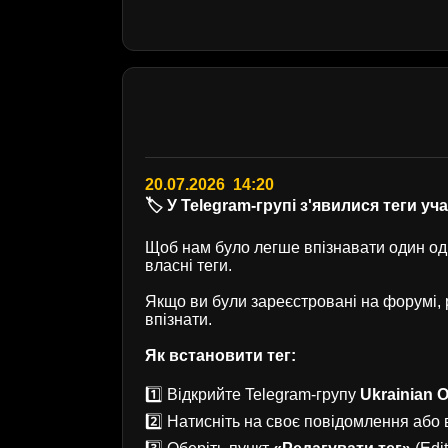
20.07.2026 14:20
🏷️ У Telegram-групі з'явилися теги уч
Щоб нам було легше впізнавати один одн
власні теги.
Якщо ви були зареєстровані на форумі
впізнати.
Як встановити тег:
1️⃣ Відкрийте Telegram-групу
Ukrainian O
2️⃣ Натисніть на своє повідомлення або в