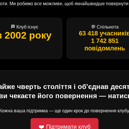
оботи. Ми робимо все можливе, щоб якнайшвидше повернути U
🏁 Клуб існує
💬 Спільнота
з 2002 року
63 418 учасникі
1 742 851
повідомлень
е чверть століття і об'єднав десят
ви чекаєте його повернення — натисн
Кожна ваша підтримка — ще один крок до повернення клубу
❤️ Підтримати клуб