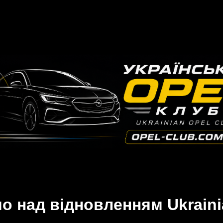
 над відновленням Ukraini