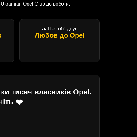
krainian Opel Club до роботи.
🚗 Нас об'єднує
в
Любов до Opel
ки тисяч власників Opel.
іть ❤️
.