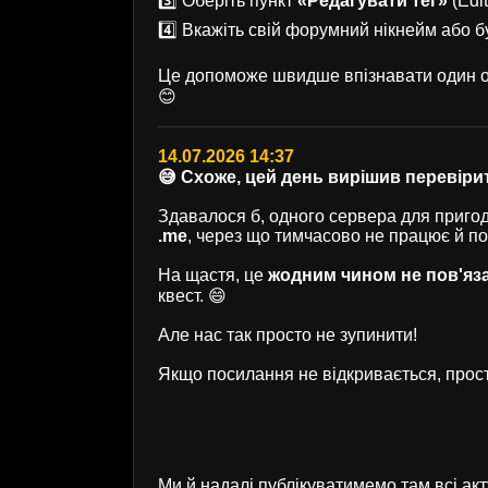
3️⃣ Оберіть пункт
«Редагувати тег»
(Edit
4️⃣ Вкажіть свій форумний нікнейм або б
Це допоможе швидше впізнавати один од
😊
14.07.2026 14:37
😅 Схоже, цей день вирішив перевірит
Здавалося б, одного сервера для пригод 
.me
, через що тимчасово не працює й п
На щастя, це
жодним чином не пов'яз
квест. 😄
Але нас так просто не зупинити!
Якщо посилання не відкривається, прост
Ми й надалі публікуватимемо там всі ак