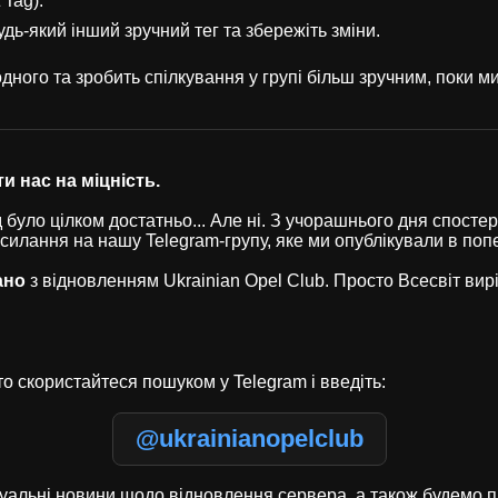
 Tag).
удь-який інший зручний тег та збережіть зміни.
ного та зробить спілкування у групі більш зручним, поки 
и нас на міцність.
було цілком достатньо... Але ні. З учорашнього дня спостері
осилання на нашу Telegram-групу, яке ми опублікували в по
ано
з відновленням Ukrainian Opel Club. Просто Всесвіт ви
о скористайтеся пошуком у Telegram і введіть:
@ukrainianopelclub
туальні новини щодо відновлення сервера, а також будемо п