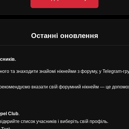
Останні оновлення
асників.
ого та знаходити знайомі нікнейми з форуму, у Telegram-г
, рекомендуємо вказати свій форумний нікнейм — це допом
pel Club
.
ідкрийте список учасників і виберіть свій профіль.