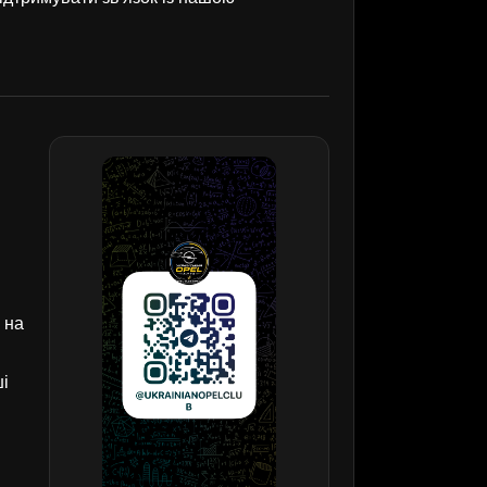
 на
ші