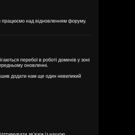
ми працюємо над відновленням форуму.
гаються перебої в роботі доменів у зоні
передньому оновленні.
рішив додати нам ще один невеликий
ідтримувати зв'язок із нашою