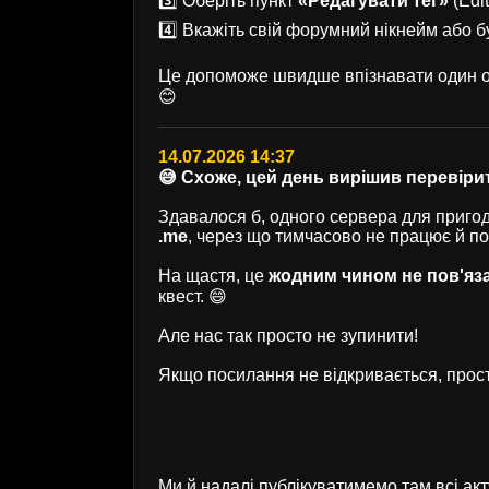
3️⃣ Оберіть пункт
«Редагувати тег»
(Edit
4️⃣ Вкажіть свій форумний нікнейм або б
Це допоможе швидше впізнавати один од
😊
14.07.2026 14:37
😅 Схоже, цей день вирішив перевірит
Здавалося б, одного сервера для пригод 
.me
, через що тимчасово не працює й п
На щастя, це
жодним чином не пов'яз
квест. 😄
Але нас так просто не зупинити!
Якщо посилання не відкривається, прост
Ми й надалі публікуватимемо там всі ак