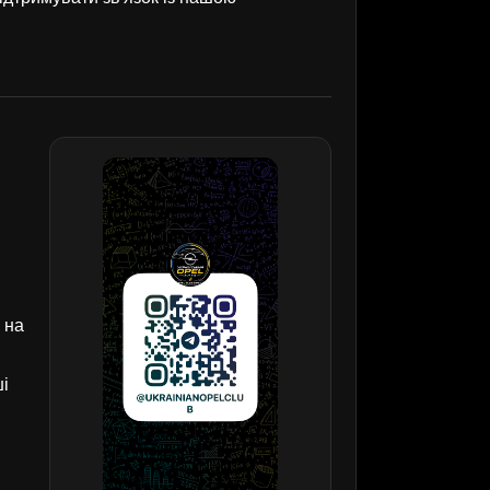
 на
ші