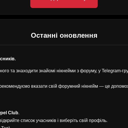
Останні оновлення
асників.
ого та знаходити знайомі нікнейми з форуму, у Telegram-г
, рекомендуємо вказати свій форумний нікнейм — це допом
pel Club
.
ідкрийте список учасників і виберіть свій профіль.