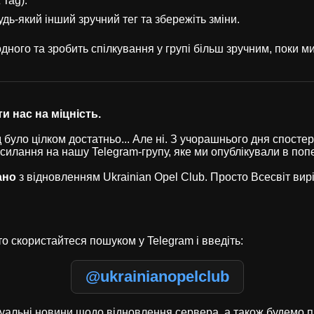
 Tag).
удь-який інший зручний тег та збережіть зміни.
ного та зробить спілкування у групі більш зручним, поки 
и нас на міцність.
було цілком достатньо... Але ні. З учорашнього дня спостері
осилання на нашу Telegram-групу, яке ми опублікували в по
ано
з відновленням Ukrainian Opel Club. Просто Всесвіт ви
о скористайтеся пошуком у Telegram і введіть:
@ukrainianopelclub
туальні новини щодо відновлення сервера, а також будемо п