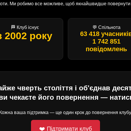
оботи. Ми робимо все можливе, щоб якнайшвидше повернути U
🏁 Клуб існує
💬 Спільнота
з 2002 року
63 418 учасникі
1 742 851
повідомлень
е чверть століття і об'єднав десят
ви чекаєте його повернення — натисн
Кожна ваша підтримка — ще один крок до повернення клубу
❤️ Підтримати клуб