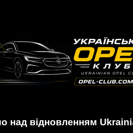
 над відновленням Ukraini