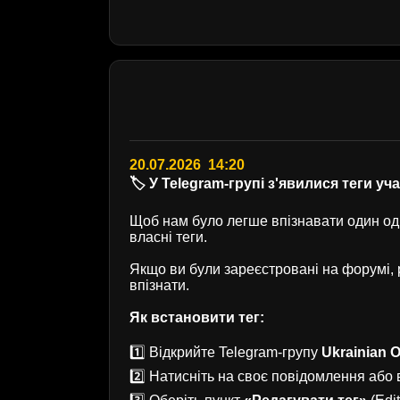
20.07.2026 14:20
🏷️ У Telegram-групі з'явилися теги уч
Щоб нам було легше впізнавати один одн
власні теги.
Якщо ви були зареєстровані на форумі
впізнати.
Як встановити тег:
1️⃣ Відкрийте Telegram-групу
Ukrainian O
2️⃣ Натисніть на своє повідомлення або в