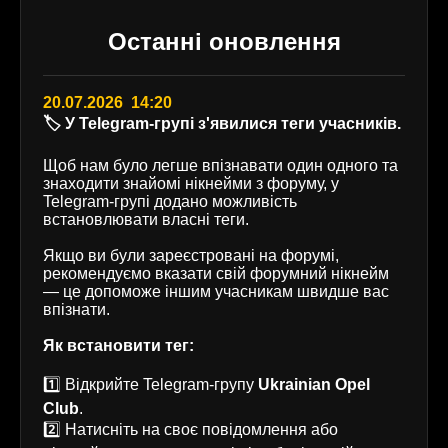
Останні оновлення
20.07.2026 14:20
🏷️ У Telegram-групі з'явилися теги учасників.
Щоб нам було легше впізнавати один одного та
знаходити знайомі нікнейми з форуму, у
Telegram-групі додано можливість
встановлювати власні теги.
Якщо ви були зареєстровані на форумі,
рекомендуємо вказати свій форумний нікнейм
— це допоможе іншим учасникам швидше вас
впізнати.
Як встановити тег:
1️⃣ Відкрийте Telegram-групу
Ukrainian Opel
Club
.
2️⃣ Натисніть на своє повідомлення або