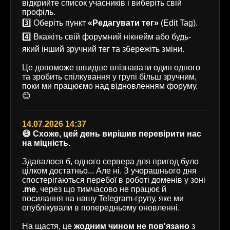
відкрийте список учасників і виберіть свій
профіль.
3️⃣ Оберіть пункт
«Редагувати тег»
(Edit Tag).
4️⃣ Вкажіть свій форумний нікнейм або будь-
який інший зручний тег та збережіть зміни.
Це допоможе швидше впізнавати один одного
та зробить спілкування у групі більш зручним,
поки ми працюємо над відновленням форуму.
😊
14.07.2026 14:37
😅 Схоже, цей день вирішив перевірити нас
на міцність.
Здавалося б, одного сервера для пригод було
цілком достатньо... Але ні. З учорашнього дня
спостерігаються перебої в роботі доменів у зоні
.me
, через що тимчасово не працює й
посилання на нашу Telegram-групу, яке ми
опублікували в попередньому оновленні.
На щастя, це
жодним чином не пов'язано
з