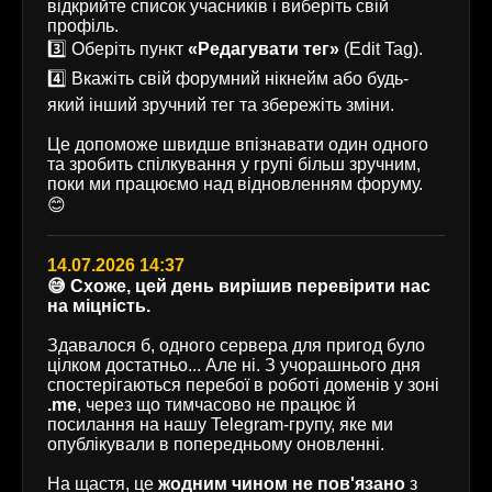
відкрийте список учасників і виберіть свій
профіль.
3️⃣ Оберіть пункт
«Редагувати тег»
(Edit Tag).
4️⃣ Вкажіть свій форумний нікнейм або будь-
який інший зручний тег та збережіть зміни.
Це допоможе швидше впізнавати один одного
та зробить спілкування у групі більш зручним,
поки ми працюємо над відновленням форуму.
😊
14.07.2026 14:37
😅 Схоже, цей день вирішив перевірити нас
на міцність.
Здавалося б, одного сервера для пригод було
цілком достатньо... Але ні. З учорашнього дня
спостерігаються перебої в роботі доменів у зоні
.me
, через що тимчасово не працює й
посилання на нашу Telegram-групу, яке ми
опублікували в попередньому оновленні.
На щастя, це
жодним чином не пов'язано
з