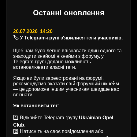
Останні оновлення
20.07.2026 14:20
🏷️ У Telegram-групі з'явилися теги учасників.
Щоб нам було легше впізнавати один одного та
знаходити знайомі нікнейми з форуму, у
Telegram-групі додано можливість
встановлювати власні теги.
Якщо ви були зареєстровані на форумі,
рекомендуємо вказати свій форумний нікнейм
— це допоможе іншим учасникам швидше вас
впізнати.
Як встановити тег:
1️⃣ Відкрийте Telegram-групу
Ukrainian Opel
Club
.
2️⃣ Натисніть на своє повідомлення або