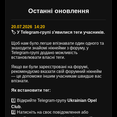
Останні оновлення
20.07.2026 14:20
🏷️ У Telegram-групі з'явилися теги учасників.
Щоб нам було легше впізнавати один одного та
знаходити знайомі нікнейми з форуму, у
Telegram-групі додано можливість
встановлювати власні теги.
Якщо ви були зареєстровані на форумі,
рекомендуємо вказати свій форумний нікнейм
— це допоможе іншим учасникам швидше вас
впізнати.
Як встановити тег:
1️⃣ Відкрийте Telegram-групу
Ukrainian Opel
Club
.
2️⃣ Натисніть на своє повідомлення або