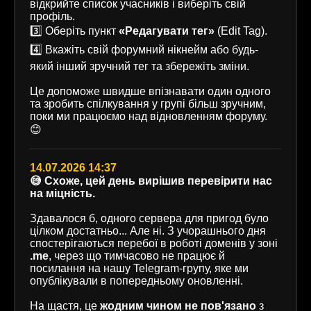
відкрийте список учасників і виберіть свій
профіль.
3️⃣ Оберіть пункт
«Редагувати тег»
(Edit Tag).
4️⃣ Вкажіть свій форумний нікнейм або будь-
який інший зручний тег та збережіть зміни.
Це допоможе швидше впізнавати один одного
та зробить спілкування у групі більш зручним,
поки ми працюємо над відновленням форуму.
😊
14.07.2026 14:37
😅 Схоже, цей день вирішив перевірити нас
на міцність.
Здавалося б, одного сервера для пригод було
цілком достатньо... Але ні. З учорашнього дня
спостерігаються перебої в роботі доменів у зоні
.me
, через що тимчасово не працює й
посилання на нашу Telegram-групу, яке ми
опублікували в попередньому оновленні.
На щастя, це
жодним чином не пов'язано
з