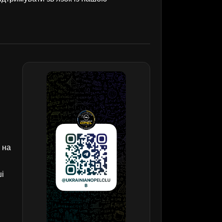
 на
ші