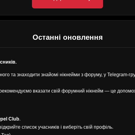
Останні оновлення
асників.
ого та знаходити знайомі нікнейми з форуму, у Telegram-г
, рекомендуємо вказати свій форумний нікнейм — це допом
pel Club
.
ідкрийте список учасників і виберіть свій профіль.