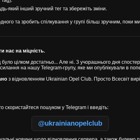
 Tag).
удь-який інший зручний тег та збережіть зміни.
ного та зробить спілкування у групі більш зручним, поки 
и нас на міцність.
було цілком достатньо... Але ні. З учорашнього дня спостері
осилання на нашу Telegram-групу, яке ми опублікували в по
ано
з відновленням Ukrainian Opel Club. Просто Всесвіт ви
о скористайтеся пошуком у Telegram і введіть:
@ukrainianopelclub
туальні новини щодо відновлення сервера, а також будемо п