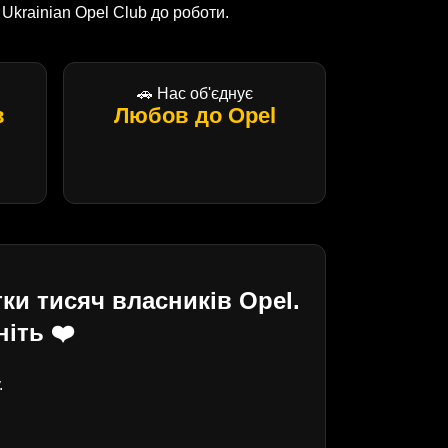
krainian Opel Club до роботи.
🚗 Нас об'єднує
в
Любов до Opel
ки тисяч власників Opel.
іть ❤️
.