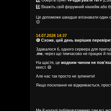
3️⃣ Оберіть пункт
«Редагувати тег»
(Edit
4️⃣ Вкажіть свій форумний нікнейм або б
Це допоможе швидше впізнавати один од
😊
14.07.2026 14:37
😅 Схоже, цей день вирішив перевірит
Здавалося б, одного сервера для пригод 
.me
, через що тимчасово не працює й п
На щастя, це
жодним чином не пов'яз
квест. 😄
Але нас так просто не зупинити!
Якщо посилання не відкривається, прост
Ми й надалі публікуватимемо там всі ак