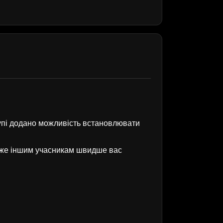
рупі додано можливість встановлювати
оже іншим учасникам швидше вас