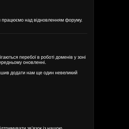
ми працюємо над відновленням форуму.
гаються перебої в роботі доменів у зоні
передньому оновленні.
рішив додати нам ще один невеликий
ідтримувати зв'язок із нашою