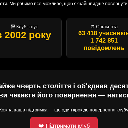
оботи. Ми робимо все можливе, щоб якнайшвидше повернути U
🏁 Клуб існує
💬 Спільнота
з 2002 року
63 418 учасникі
1 742 851
повідомлень
е чверть століття і об'єднав десят
ви чекаєте його повернення — натисн
Кожна ваша підтримка — ще один крок до повернення клубу
❤️ Підтримати клуб