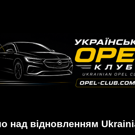
 над відновленням Ukraini