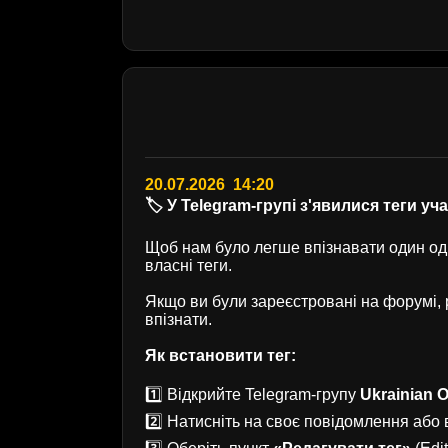
20.07.2026 14:20
🏷️ У Telegram-групі з'явилися теги уч
Щоб нам було легше впізнавати один одн
власні теги.
Якщо ви були зареєстровані на форумі
впізнати.
Як встановити тег:
1️⃣ Відкрийте Telegram-групу
Ukrainian O
2️⃣ Натисніть на своє повідомлення або в