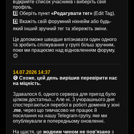
відкрийте список учасників і виберіть свій
профіль.
3️⃣ Оберіть пункт
«Редагувати тег»
(Edit Tag).
4️⃣ Вкажіть свій форумний нікнейм або будь-
який інший зручний тег та збережіть зміни.
Це допоможе швидше впізнавати один одного
та зробить спілкування у групі більш зручним,
поки ми працюємо над відновленням форуму.
😊
14.07.2026 14:37
😅 Схоже, цей день вирішив перевірити нас
на міцність.
Здавалося б, одного сервера для пригод було
цілком достатньо... Але ні. З учорашнього дня
спостерігаються перебої в роботі доменів у зоні
.me
, через що тимчасово не працює й
посилання на нашу Telegram-групу, яке ми
опублікували в попередньому оновленні.
На щастя, це
жодним чином не пов'язано
з