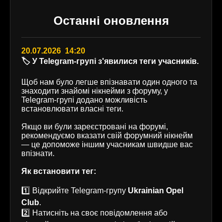
Останні оновлення
20.07.2026 14:20
🏷️ У Telegram-групі з'явилися теги учасників.
Щоб нам було легше впізнавати один одного та
знаходити знайомі нікнейми з форуму, у
Telegram-групі додано можливість
встановлювати власні теги.
Якщо ви були зареєстровані на форумі,
рекомендуємо вказати свій форумний нікнейм
— це допоможе іншим учасникам швидше вас
впізнати.
Як встановити тег:
1️⃣ Відкрийте Telegram-групу
Ukrainian Opel
Club
.
2️⃣ Натисніть на своє повідомлення або