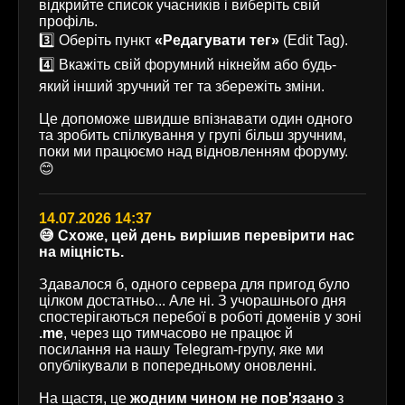
відкрийте список учасників і виберіть свій
профіль.
3️⃣ Оберіть пункт
«Редагувати тег»
(Edit Tag).
4️⃣ Вкажіть свій форумний нікнейм або будь-
який інший зручний тег та збережіть зміни.
Це допоможе швидше впізнавати один одного
та зробить спілкування у групі більш зручним,
поки ми працюємо над відновленням форуму.
😊
14.07.2026 14:37
😅 Схоже, цей день вирішив перевірити нас
на міцність.
Здавалося б, одного сервера для пригод було
цілком достатньо... Але ні. З учорашнього дня
спостерігаються перебої в роботі доменів у зоні
.me
, через що тимчасово не працює й
посилання на нашу Telegram-групу, яке ми
опублікували в попередньому оновленні.
На щастя, це
жодним чином не пов'язано
з