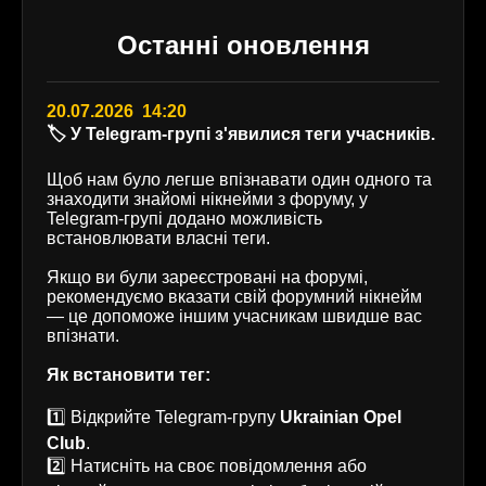
Останні оновлення
20.07.2026 14:20
🏷️ У Telegram-групі з'явилися теги учасників.
Щоб нам було легше впізнавати один одного та
знаходити знайомі нікнейми з форуму, у
Telegram-групі додано можливість
встановлювати власні теги.
Якщо ви були зареєстровані на форумі,
рекомендуємо вказати свій форумний нікнейм
— це допоможе іншим учасникам швидше вас
впізнати.
Як встановити тег:
1️⃣ Відкрийте Telegram-групу
Ukrainian Opel
Club
.
2️⃣ Натисніть на своє повідомлення або