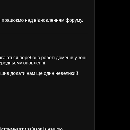
ми працюємо над відновленням форуму.
гаються перебої в роботі доменів у зоні
передньому оновленні.
рішив додати нам ще один невеликий
ідтримувати зв'язок із нашою