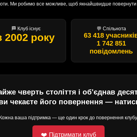
оботи. Ми робимо все можливе, щоб якнайшвидше повернути U
🏁 Клуб існує
💬 Спільнота
з 2002 року
63 418 учасникі
1 742 851
повідомлень
е чверть століття і об'єднав десят
ви чекаєте його повернення — натисн
Кожна ваша підтримка — ще один крок до повернення клубу
❤️ Підтримати клуб