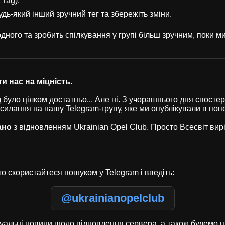
 Tag).
удь-який інший зручний тег та збережіть зміни.
ного та зробить спілкування у групі більш зручним, поки 
и нас на міцність.
було цілком достатньо... Але ні. З учорашнього дня спостері
осилання на нашу Telegram-групу, яке ми опублікували в по
ано
з відновленням Ukrainian Opel Club. Просто Всесвіт ви
о скористайтеся пошуком у Telegram і введіть:
@ukrainianopelclub
туальні новини щодо відновлення сервера, а також будемо п