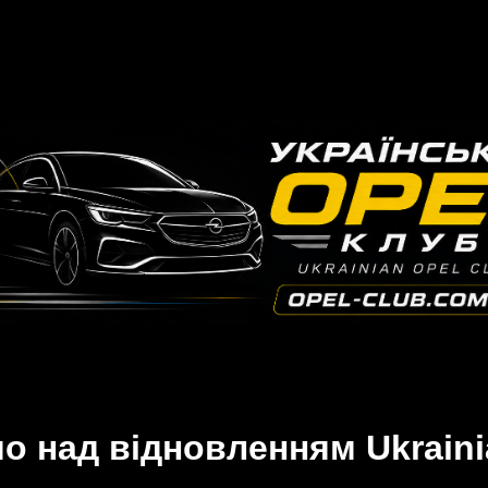
 над відновленням Ukraini