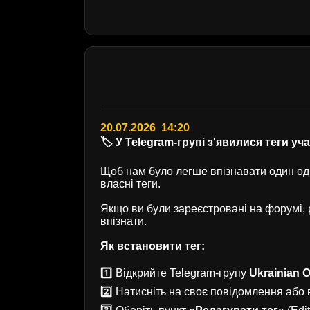
20.07.2026 14:20
🏷️ У Telegram-групі з'явилися теги уч
Щоб нам було легше впізнавати один одн
власні теги.
Якщо ви були зареєстровані на форумі
впізнати.
Як встановити тег:
1️⃣ Відкрийте Telegram-групу
Ukrainian O
2️⃣ Натисніть на своє повідомлення або в