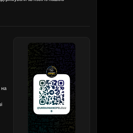
 на
ші