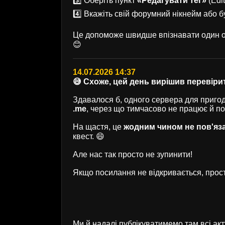
3️⃣ Оберіть пункт
«Редагувати тег»
(Edit
4️⃣ Вкажіть свій форумний нікнейм або б
Це допоможе швидше впізнавати один од
😊
14.07.2026 14:37
😅 Схоже, цей день вирішив перевірит
Здавалося б, одного сервера для пригод 
.me
, через що тимчасово не працює й п
На щастя, це
жодним чином не пов'яз
квест. 😄
Але нас так просто не зупинити!
Якщо посилання не відкривається, прост
Ми й надалі публікуватимемо там всі ак