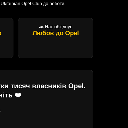
krainian Opel Club до роботи.
🚗 Нас об'єднує
в
Любов до Opel
ки тисяч власників Opel.
іть ❤️
.