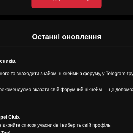
Останні оновлення
асників.
ого та знаходити знайомі нікнейми з форуму, у Telegram-г
, рекомендуємо вказати свій форумний нікнейм — це допом
pel Club
.
ідкрийте список учасників і виберіть свій профіль.