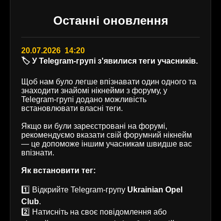
Останні оновлення
20.07.2026 14:20
🏷️ У Telegram-групі з'явилися теги учасників.
Щоб нам було легше впізнавати один одного та
знаходити знайомі нікнейми з форуму, у
Telegram-групі додано можливість
встановлювати власні теги.
Якщо ви були зареєстровані на форумі,
рекомендуємо вказати свій форумний нікнейм
— це допоможе іншим учасникам швидше вас
впізнати.
Як встановити тег:
1️⃣ Відкрийте Telegram-групу
Ukrainian Opel
Club
.
2️⃣ Натисніть на своє повідомлення або