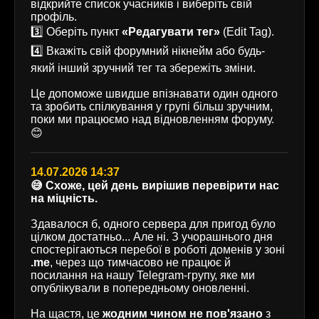
відкрийте список учасників і виберіть свій
профіль.
3️⃣ Оберіть пункт
«Редагувати тег»
(Edit Tag).
4️⃣ Вкажіть свій форумний нікнейм або будь-
який інший зручний тег та збережіть зміни.
Це допоможе швидше впізнавати один одного
та зробить спілкування у групі більш зручним,
поки ми працюємо над відновленням форуму.
😊
14.07.2026 14:37
😅 Схоже, цей день вирішив перевірити нас
на міцність.
Здавалося б, одного сервера для пригод було
цілком достатньо... Але ні. З учорашнього дня
спостерігаються перебої в роботі доменів у зоні
.me
, через що тимчасово не працює й
посилання на нашу Telegram-групу, яке ми
опублікували в попередньому оновленні.
На щастя, це
жодним чином не пов'язано
з