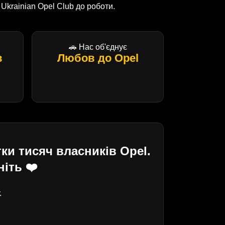
krainian Opel Club до роботи.
🚗 Нас об'єднує
в
Любов до Opel
ки тисяч власників Opel.
іть ❤️
.