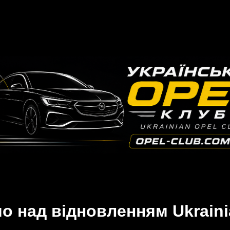
 над відновленням Ukraini