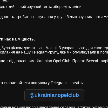
 Tag).
удь-який інший зручний тег та збережіть зміни.
ного та зробить спілкування у групі більш зручним, поки 
и нас на міцність.
було цілком достатньо... Але ні. З учорашнього дня спостері
осилання на нашу Telegram-групу, яке ми опублікували в по
ано
з відновленням Ukrainian Opel Club. Просто Всесвіт ви
о скористайтеся пошуком у Telegram і введіть:
@ukrainianopelclub
туальні новини щодо відновлення сервера, а також будемо п