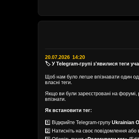
20.07.2026 14:20
🏷️ У Telegram-групі з'явилися теги уч
Щоб нам було легше впізнавати один одн
власні теги.
Якщо ви були зареєстровані на форумі
впізнати.
Як встановити тег:
1️⃣ Відкрийте Telegram-групу
Ukrainian O
2️⃣ Натисніть на своє повідомлення або в