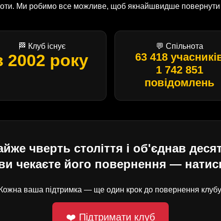
оботи. Ми робимо все можливе, щоб якнайшвидше повернути U
🏁 Клуб існує
💬 Спільнота
з 2002 року
63 418 учасникі
1 742 851
повідомлень
е чверть століття і об'єднав десят
ви чекаєте його повернення — натисн
Кожна ваша підтримка — ще один крок до повернення клубу
❤️ Підтримати клуб