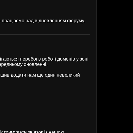
ми працюємо над відновленням форуму.
гаються перебої в роботі доменів у зоні
передньому оновленні.
рішив додати нам ще один невеликий
ідтримувати зв'язок із нашою