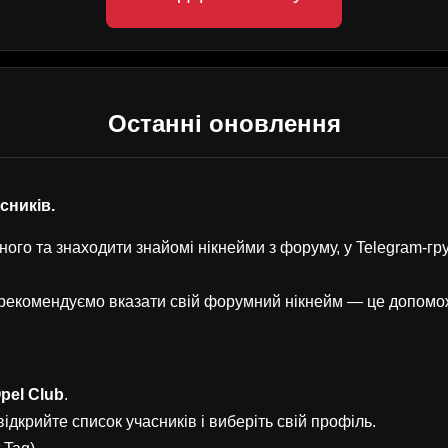
Останні оновлення
асників.
ого та знаходити знайомі нікнейми з форуму, у Telegram-г
, рекомендуємо вказати свій форумний нікнейм — це допом
pel Club
.
ідкрийте список учасників і виберіть свій профіль.