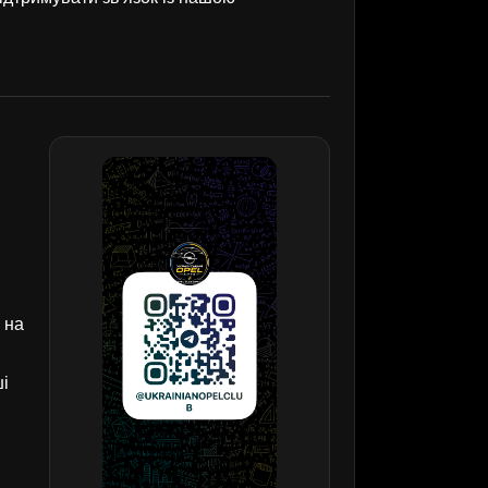
 на
ші