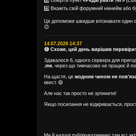
3️⃣ Оберіть пункт
«Редагувати тег»
(Edit
4️⃣ Вкажіть свій форумний нікнейм або б
Це допоможе швидше впізнавати один од
😊
14.07.2026 14:37
😅 Схоже, цей день вирішив перевірит
Здавалося б, одного сервера для пригод 
.me
, через що тимчасово не працює й п
На щастя, це
жодним чином не пов'яз
квест. 😄
Але нас так просто не зупинити!
Якщо посилання не відкривається, прост
Ми й надалі публікуватимемо там всі ак