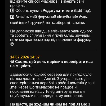
відкрийте список учасників і виберіть свій
профіль.
3️⃣ Оберіть пункт
«Редагувати тег»
(Edit Tag).
4️⃣ Вкажіть свій форумний нікнейм або будь-
який інший зручний тег та збережіть зміни.
Це допоможе швидше впізнавати один одного
та зробить спілкування у групі більш зручним,
поки ми працюємо над відновленням форуму.
😊
14.07.2026 14:37
😅 Схоже, цей день вирішив перевірити нас
на міцність.
Здавалося б, одного сервера для пригод було
цілком достатньо... Але ні. З учорашнього дня
спостерігаються перебої в роботі доменів у зоні
.me
, через що тимчасово не працює й
посилання на нашу Telegram-групу, яке ми
опублікували в попередньому оновленні.
На щастя, це
жодним чином не пов'язано
з