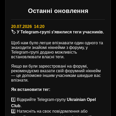
Останні оновлення
20.07.2026 14:20
🏷️ У Telegram-групі з'явилися теги учасників.
Щоб нам було легше впізнавати один одного та
знаходити знайомі нікнейми з форуму, у
Telegram-групі додано можливість
встановлювати власні теги.
Якщо ви були зареєстровані на форумі,
рекомендуємо вказати свій форумний нікнейм
— це допоможе іншим учасникам швидше вас
впізнати.
Як встановити тег:
1️⃣ Відкрийте Telegram-групу
Ukrainian Opel
Club
.
2️⃣ Натисніть на своє повідомлення або