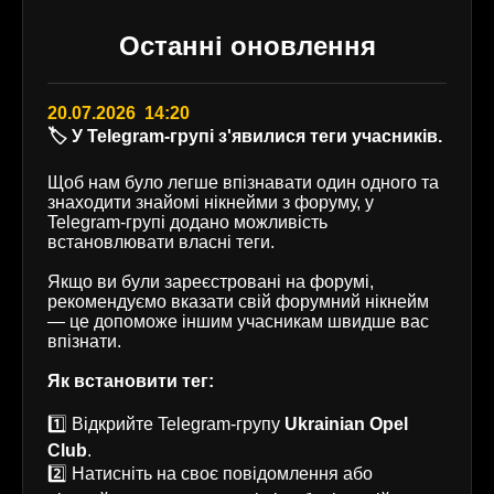
Останні оновлення
20.07.2026 14:20
🏷️ У Telegram-групі з'явилися теги учасників.
Щоб нам було легше впізнавати один одного та
знаходити знайомі нікнейми з форуму, у
Telegram-групі додано можливість
встановлювати власні теги.
Якщо ви були зареєстровані на форумі,
рекомендуємо вказати свій форумний нікнейм
— це допоможе іншим учасникам швидше вас
впізнати.
Як встановити тег:
1️⃣ Відкрийте Telegram-групу
Ukrainian Opel
Club
.
2️⃣ Натисніть на своє повідомлення або