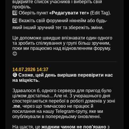
відкрийте список учасників і виберіть свій
профіль.
3️⃣ Оберіть пункт
«Редагувати тег»
(Edit Tag).
4️⃣ Вкажіть свій форумний нікнейм або будь-
який інший зручний тег та збережіть зміни.
Це допоможе швидше впізнавати один одного
та зробить спілкування у групі більш зручним,
поки ми працюємо над відновленням форуму.
😊
14.07.2026 14:37
😅 Схоже, цей день вирішив перевірити нас
на міцність.
Здавалося б, одного сервера для пригод було
цілком достатньо... Але ні. З учорашнього дня
спостерігаються перебої в роботі доменів у зоні
.me
, через що тимчасово не працює й
посилання на нашу Telegram-групу, яке ми
опублікували в попередньому оновленні.
На щастя, це
жодним чином не пов'язано
з