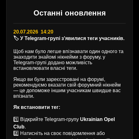
Останні оновлення
20.07.2026 14:20
🏷️ У Telegram-групі з'явилися теги учасників.
Щоб нам було легше впізнавати один одного та
знаходити знайомі нікнейми з форуму, у
Telegram-групі додано можливість
встановлювати власні теги.
Якщо ви були зареєстровані на форумі,
рекомендуємо вказати свій форумний нікнейм
— це допоможе іншим учасникам швидше вас
впізнати.
Як встановити тег:
1️⃣ Відкрийте Telegram-групу
Ukrainian Opel
Club
.
2️⃣ Натисніть на своє повідомлення або