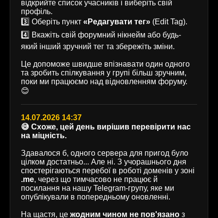
відкрийте список учасників і виберіть свій
профіль.
3️⃣ Оберіть пункт
«Редагувати тег»
(Edit Tag).
4️⃣ Вкажіть свій форумний нікнейм або будь-
який інший зручний тег та збережіть зміни.
Це допоможе швидше впізнавати один одного
та зробить спілкування у групі більш зручним,
поки ми працюємо над відновленням форуму.
😊
14.07.2026 14:37
😅 Схоже, цей день вирішив перевірити нас
на міцність.
Здавалося б, одного сервера для пригод було
цілком достатньо... Але ні. З учорашнього дня
спостерігаються перебої в роботі доменів у зоні
.me
, через що тимчасово не працює й
посилання на нашу Telegram-групу, яке ми
опублікували в попередньому оновленні.
На щастя, це
жодним чином не пов'язано
з