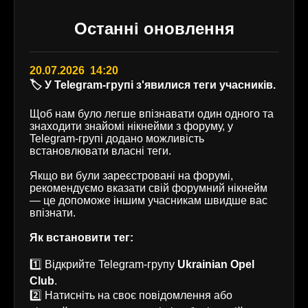
Останні оновлення
20.07.2026 14:20
🏷️ У Telegram-групі з'явилися теги учасників.
Щоб нам було легше впізнавати один одного та
знаходити знайомі нікнейми з форуму, у
Telegram-групі додано можливість
встановлювати власні теги.
Якщо ви були зареєстровані на форумі,
рекомендуємо вказати свій форумний нікнейм
— це допоможе іншим учасникам швидше вас
впізнати.
Як встановити тег:
1️⃣ Відкрийте Telegram-групу
Ukrainian Opel
Club
.
2️⃣ Натисніть на своє повідомлення або