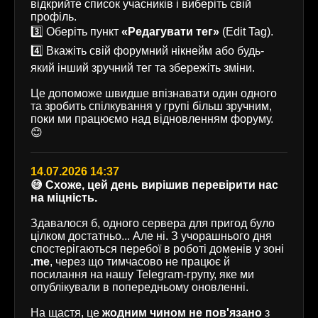
відкрийте список учасників і виберіть свій
профіль.
3️⃣ Оберіть пункт
«Редагувати тег»
(Edit Tag).
4️⃣ Вкажіть свій форумний нікнейм або будь-
який інший зручний тег та збережіть зміни.
Це допоможе швидше впізнавати один одного
та зробить спілкування у групі більш зручним,
поки ми працюємо над відновленням форуму.
😊
14.07.2026 14:37
😅 Схоже, цей день вирішив перевірити нас
на міцність.
Здавалося б, одного сервера для пригод було
цілком достатньо... Але ні. З учорашнього дня
спостерігаються перебої в роботі доменів у зоні
.me
, через що тимчасово не працює й
посилання на нашу Telegram-групу, яке ми
опублікували в попередньому оновленні.
На щастя, це
жодним чином не пов'язано
з