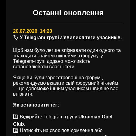
Останні оновлення
20.07.2026 14:20
🏷️ У Telegram-групі з'явилися теги учасників.
Щоб нам було легше впізнавати один одного та
знаходити знайомі нікнейми з форуму, у
Telegram-групі додано можливість
встановлювати власні теги.
Якщо ви були зареєстровані на форумі,
рекомендуємо вказати свій форумний нікнейм
— це допоможе іншим учасникам швидше вас
впізнати.
Як встановити тег:
1️⃣ Відкрийте Telegram-групу
Ukrainian Opel
Club
.
2️⃣ Натисніть на своє повідомлення або