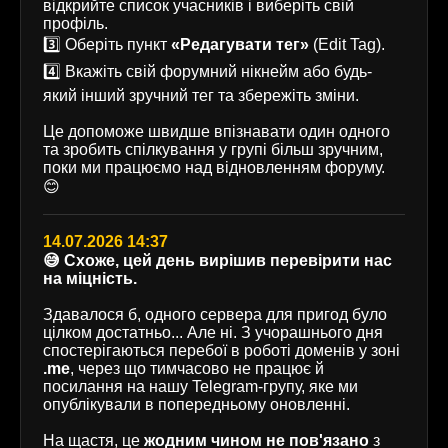
відкрийте список учасників і виберіть свій
профіль.
3️⃣ Оберіть пункт
«Редагувати тег»
(Edit Tag).
4️⃣ Вкажіть свій форумний нікнейм або будь-
який інший зручний тег та збережіть зміни.
Це допоможе швидше впізнавати один одного
та зробить спілкування у групі більш зручним,
поки ми працюємо над відновленням форуму.
😊
14.07.2026 14:37
😅 Схоже, цей день вирішив перевірити нас
на міцність.
Здавалося б, одного сервера для пригод було
цілком достатньо... Але ні. З учорашнього дня
спостерігаються перебої в роботі доменів у зоні
.me
, через що тимчасово не працює й
посилання на нашу Telegram-групу, яке ми
опублікували в попередньому оновленні.
На щастя, це
жодним чином не пов'язано
з