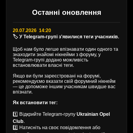
Останні оновлення
20.07.2026 14:20
🏷️ У Telegram-групі з'явилися теги учасників.
Щоб нам було легше впізнавати один одного та
знаходити знайомі нікнейми з форуму, у
Telegram-групі додано можливість
встановлювати власні теги.
Якщо ви були зареєстровані на форумі,
рекомендуємо вказати свій форумний нікнейм
— це допоможе іншим учасникам швидше вас
впізнати.
Як встановити тег:
1️⃣ Відкрийте Telegram-групу
Ukrainian Opel
Club
.
2️⃣ Натисніть на своє повідомлення або