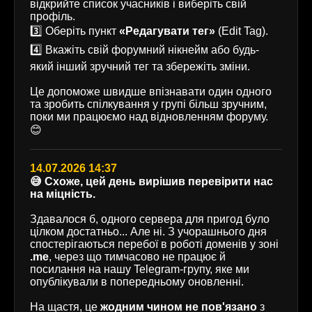
відкрийте список учасників і виберіть свій
профіль.
3️⃣ Оберіть пункт
«Редагувати тег»
(Edit Tag).
4️⃣ Вкажіть свій форумний нікнейм або будь-
який інший зручний тег та збережіть зміни.
Це допоможе швидше впізнавати один одного
та зробить спілкування у групі більш зручним,
поки ми працюємо над відновленням форуму.
😊
14.07.2026 14:37
😅 Схоже, цей день вирішив перевірити нас
на міцність.
Здавалося б, одного сервера для пригод було
цілком достатньо... Але ні. З учорашнього дня
спостерігаються перебої в роботі доменів у зоні
.me
, через що тимчасово не працює й
посилання на нашу Telegram-групу, яке ми
опублікували в попередньому оновленні.
На щастя, це
жодним чином не пов'язано
з