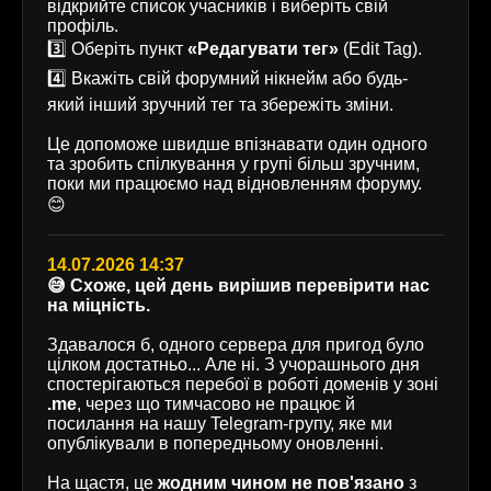
відкрийте список учасників і виберіть свій
профіль.
3️⃣ Оберіть пункт
«Редагувати тег»
(Edit Tag).
4️⃣ Вкажіть свій форумний нікнейм або будь-
який інший зручний тег та збережіть зміни.
Це допоможе швидше впізнавати один одного
та зробить спілкування у групі більш зручним,
поки ми працюємо над відновленням форуму.
😊
14.07.2026 14:37
😅 Схоже, цей день вирішив перевірити нас
на міцність.
Здавалося б, одного сервера для пригод було
цілком достатньо... Але ні. З учорашнього дня
спостерігаються перебої в роботі доменів у зоні
.me
, через що тимчасово не працює й
посилання на нашу Telegram-групу, яке ми
опублікували в попередньому оновленні.
На щастя, це
жодним чином не пов'язано
з