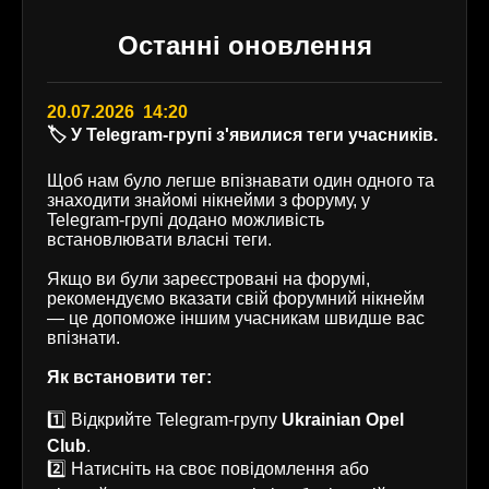
Останні оновлення
20.07.2026 14:20
🏷️ У Telegram-групі з'явилися теги учасників.
Щоб нам було легше впізнавати один одного та
знаходити знайомі нікнейми з форуму, у
Telegram-групі додано можливість
встановлювати власні теги.
Якщо ви були зареєстровані на форумі,
рекомендуємо вказати свій форумний нікнейм
— це допоможе іншим учасникам швидше вас
впізнати.
Як встановити тег:
1️⃣ Відкрийте Telegram-групу
Ukrainian Opel
Club
.
2️⃣ Натисніть на своє повідомлення або