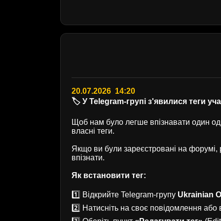
20.07.2026 14:20
🏷️ У Telegram-групі з'явилися теги уч
Щоб нам було легше впізнавати один одн
власні теги.
Якщо ви були зареєстровані на форумі
впізнати.
Як встановити тег:
1️⃣ Відкрийте Telegram-групу
Ukrainian O
2️⃣ Натисніть на своє повідомлення або в