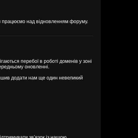
ми працюємо над відновленням форуму.
гаються перебої в роботі доменів у зоні
передньому оновленні.
рішив додати нам ще один невеликий
ідтримувати зв'язок із нашою