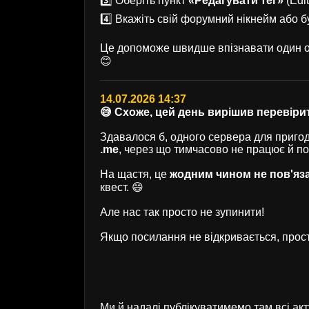
3️⃣ Оберіть пункт
«Редагувати тег»
(Edit
4️⃣ Вкажіть свій форумний нікнейм або б
Це допоможе швидше впізнавати один од
😊
14.07.2026 14:37
😅 Схоже, цей день вирішив перевірит
Здавалося б, одного сервера для пригод 
.me
, через що тимчасово не працює й п
На щастя, це
жодним чином не пов'яз
квест. 😄
Але нас так просто не зупинити!
Якщо посилання не відкривається, прост
Ми й надалі публікуватимемо там всі ак