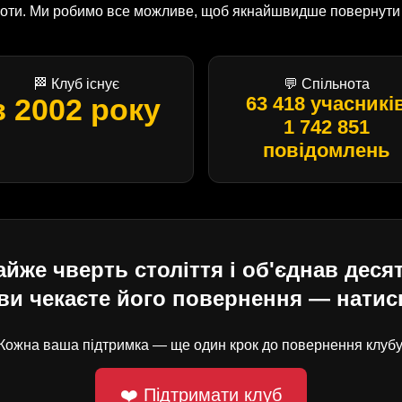
оботи. Ми робимо все можливе, щоб якнайшвидше повернути U
🏁 Клуб існує
💬 Спільнота
з 2002 року
63 418 учасникі
1 742 851
повідомлень
е чверть століття і об'єднав десят
ви чекаєте його повернення — натисн
Кожна ваша підтримка — ще один крок до повернення клубу
❤️ Підтримати клуб