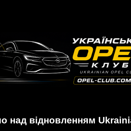
 над відновленням Ukraini