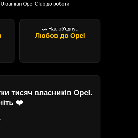
krainian Opel Club до роботи.
🚗 Нас об'єднує
в
Любов до Opel
ки тисяч власників Opel.
іть ❤️
.