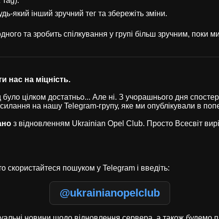
 Tag).
удь-який інший зручний тег та збережіть зміни.
ного та зробить спілкування у групі більш зручним, поки 
и нас на міцність.
було цілком достатньо... Але ні. З учорашнього дня спостері
осилання на нашу Telegram-групу, яке ми опублікували в по
ано
з відновленням Ukrainian Opel Club. Просто Всесвіт ви
о скористайтеся пошуком у Telegram і введіть:
@ukrainianopelclub
туальні новини щодо відновлення сервера, а також будемо п