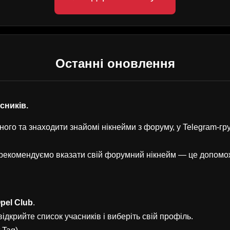
Останні оновлення
асників.
ого та знаходити знайомі нікнейми з форуму, у Telegram-г
, рекомендуємо вказати свій форумний нікнейм — це допом
pel Club
.
ідкрийте список учасників і виберіть свій профіль.