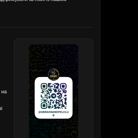
 на
ші