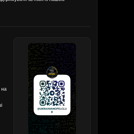
 на
ші