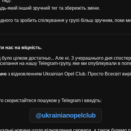
 Tag).
удь-який інший зручний тег та збережіть зміни.
ного та зробить спілкування у групі більш зручним, поки 
и нас на міцність.
було цілком достатньо... Але ні. З учорашнього дня спостері
осилання на нашу Telegram-групу, яке ми опублікували в по
ано
з відновленням Ukrainian Opel Club. Просто Всесвіт ви
о скористайтеся пошуком у Telegram і введіть:
@ukrainianopelclub
туальні новини щодо відновлення сервера, а також будемо п