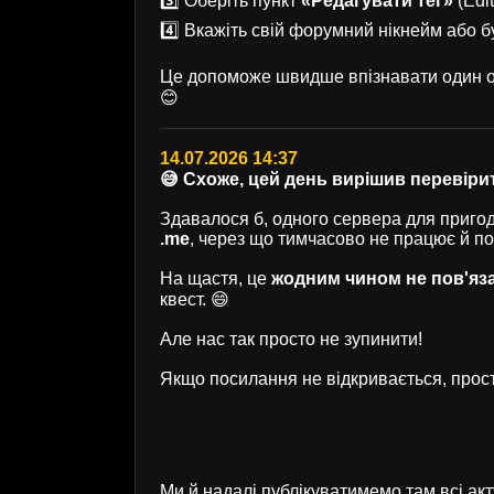
3️⃣ Оберіть пункт
«Редагувати тег»
(Edit
4️⃣ Вкажіть свій форумний нікнейм або б
Це допоможе швидше впізнавати один од
😊
14.07.2026 14:37
😅 Схоже, цей день вирішив перевірит
Здавалося б, одного сервера для пригод 
.me
, через що тимчасово не працює й п
На щастя, це
жодним чином не пов'яз
квест. 😄
Але нас так просто не зупинити!
Якщо посилання не відкривається, прост
Ми й надалі публікуватимемо там всі ак