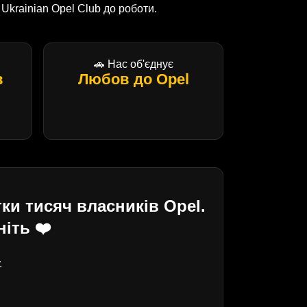
krainian Opel Club до роботи.
🚗 Нас об'єднує
в
Любов до Opel
ки тисяч власників Opel.
іть ❤️
.