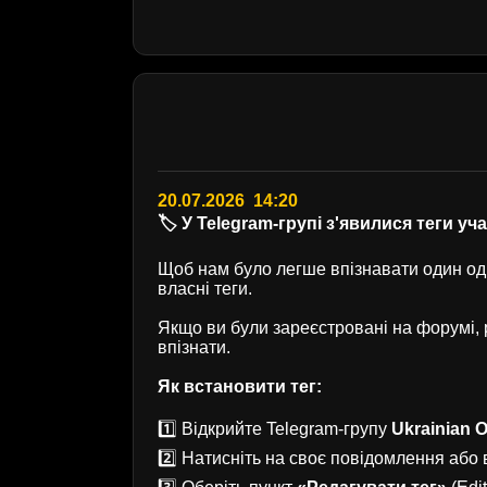
20.07.2026 14:20
🏷️ У Telegram-групі з'явилися теги уч
Щоб нам було легше впізнавати один одн
власні теги.
Якщо ви були зареєстровані на форумі
впізнати.
Як встановити тег:
1️⃣ Відкрийте Telegram-групу
Ukrainian O
2️⃣ Натисніть на своє повідомлення або в