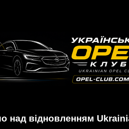
 над відновленням Ukraini