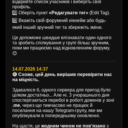
відкрийте список учасників і виберіть свій
профіль.
3️⃣ Оберіть пункт
«Редагувати тег»
(Edit Tag).
4️⃣ Вкажіть свій форумний нікнейм або будь-
який інший зручний тег та збережіть зміни.
Це допоможе швидше впізнавати один одного
та зробить спілкування у групі більш зручним,
поки ми працюємо над відновленням форуму.
😊
14.07.2026 14:37
😅 Схоже, цей день вирішив перевірити нас
на міцність.
Здавалося б, одного сервера для пригод було
цілком достатньо... Але ні. З учорашнього дня
спостерігаються перебої в роботі доменів у зоні
.me
, через що тимчасово не працює й
посилання на нашу Telegram-групу, яке ми
опублікували в попередньому оновленні.
На щастя, це
жодним чином не пов'язано
з