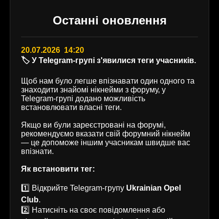
Останні оновлення
20.07.2026 14:20
🏷️ У Telegram-групі з'явилися теги учасників.
Щоб нам було легше впізнавати один одного та
знаходити знайомі нікнейми з форуму, у
Telegram-групі додано можливість
встановлювати власні теги.
Якщо ви були зареєстровані на форумі,
рекомендуємо вказати свій форумний нікнейм
— це допоможе іншим учасникам швидше вас
впізнати.
Як встановити тег:
1️⃣ Відкрийте Telegram-групу
Ukrainian Opel
Club
.
2️⃣ Натисніть на своє повідомлення або