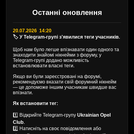
Останні оновлення
20.07.2026 14:20
🏷️ У Telegram-групі з'явилися теги учасників.
Щоб нам було легше впізнавати один одного та
знаходити знайомі нікнейми з форуму, у
Telegram-групі додано можливість
встановлювати власні теги.
Якщо ви були зареєстровані на форумі,
рекомендуємо вказати свій форумний нікнейм
— це допоможе іншим учасникам швидше вас
впізнати.
Як встановити тег:
1️⃣ Відкрийте Telegram-групу
Ukrainian Opel
Club
.
2️⃣ Натисніть на своє повідомлення або