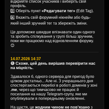
відкрийте список учасників і виберіть свій
профіль.
3️⃣ Оберіть пункт
«Редагувати тег»
(Edit Tag).
4️⃣ Вкажіть свій форумний нікнейм або будь-
який інший зручний тег та збережіть зміни.
Це допоможе швидше впізнавати один одного
та зробить спілкування у групі більш зручним,
поки ми працюємо над відновленням форуму.
😊
14.07.2026 14:37
😅 Схоже, цей день вирішив перевірити нас
на міцність.
Здавалося б, одного сервера для пригод було
цілком достатньо... Але ні. З учорашнього дня
спостерігаються перебої в роботі доменів у зоні
.me
, через що тимчасово не працює й
посилання на нашу Telegram-групу, яке ми
опублікували в попередньому оновленні.
На щастя, це
жодним чином не пов'язано
з