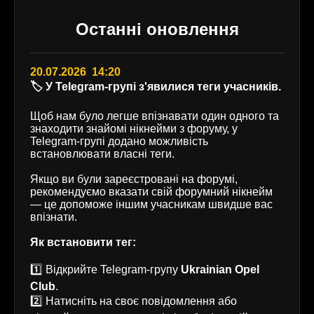
Останні оновлення
20.07.2026 14:20
🏷️ У Telegram-групі з'явилися теги учасників.
Щоб нам було легше впізнавати один одного та
знаходити знайомі нікнейми з форуму, у
Telegram-групі додано можливість
встановлювати власні теги.
Якщо ви були зареєстровані на форумі,
рекомендуємо вказати свій форумний нікнейм
— це допоможе іншим учасникам швидше вас
впізнати.
Як встановити тег:
1️⃣ Відкрийте Telegram-групу
Ukrainian Opel
Club
.
2️⃣ Натисніть на своє повідомлення або