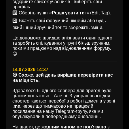
відкрийте список учасників і виберіть свій
профіль.
3️⃣ Оберіть пункт
«Редагувати тег»
(Edit Tag).
4️⃣ Вкажіть свій форумний нікнейм або будь-
який інший зручний тег та збережіть зміни.
Це допоможе швидше впізнавати один одного
та зробить спілкування у групі більш зручним,
поки ми працюємо над відновленням форуму.
😊
14.07.2026 14:37
😅 Схоже, цей день вирішив перевірити нас
на міцність.
Здавалося б, одного сервера для пригод було
цілком достатньо... Але ні. З учорашнього дня
спостерігаються перебої в роботі доменів у зоні
.me
, через що тимчасово не працює й
посилання на нашу Telegram-групу, яке ми
опублікували в попередньому оновленні.
На щастя, це
жодним чином не пов'язано
з