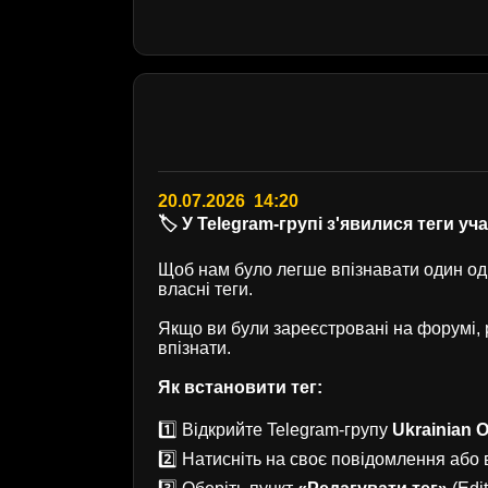
20.07.2026 14:20
🏷️ У Telegram-групі з'явилися теги уч
Щоб нам було легше впізнавати один одн
власні теги.
Якщо ви були зареєстровані на форумі
впізнати.
Як встановити тег:
1️⃣ Відкрийте Telegram-групу
Ukrainian O
2️⃣ Натисніть на своє повідомлення або в