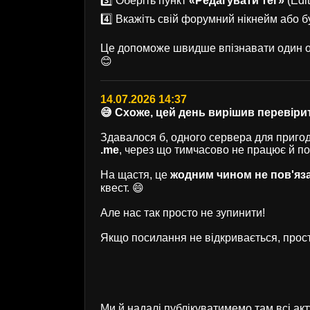
3️⃣ Оберіть пункт
«Редагувати тег»
(Edit
4️⃣ Вкажіть свій форумний нікнейм або б
Це допоможе швидше впізнавати один од
😊
14.07.2026 14:37
😅 Схоже, цей день вирішив перевірит
Здавалося б, одного сервера для пригод 
.me
, через що тимчасово не працює й п
На щастя, це
жодним чином не пов'яз
квест. 😄
Але нас так просто не зупинити!
Якщо посилання не відкривається, прост
Ми й надалі публікуватимемо там всі ак