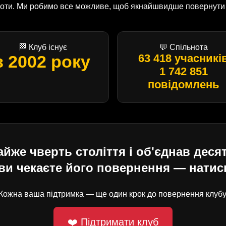
оботи. Ми робимо все можливе, щоб якнайшвидше повернути U
🏁 Клуб існує
💬 Спільнота
з 2002 року
63 418 учасникі
1 742 851
повідомлень
е чверть століття і об'єднав десят
ви чекаєте його повернення — натисн
Кожна ваша підтримка — ще один крок до повернення клубу
❤️ Підтримати клуб