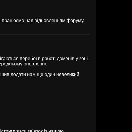
ми працюємо над відновленням форуму.
гаються перебої в роботі доменів у зоні
передньому оновленні.
рішив додати нам ще один невеликий
ідтримувати зв'язок із нашою