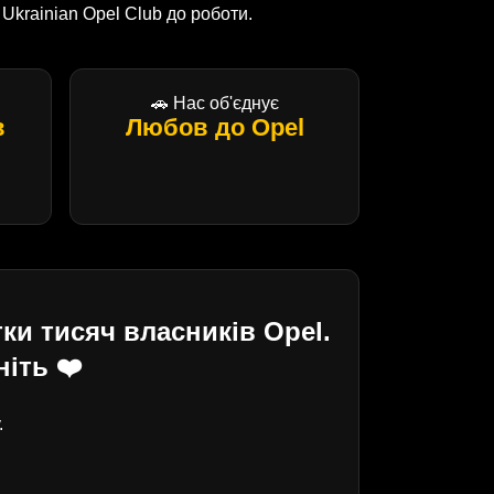
krainian Opel Club до роботи.
🚗 Нас об'єднує
в
Любов до Opel
ки тисяч власників Opel.
іть ❤️
.