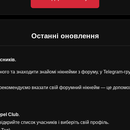
Останні оновлення
асників.
ого та знаходити знайомі нікнейми з форуму, у Telegram-г
, рекомендуємо вказати свій форумний нікнейм — це допом
pel Club
.
ідкрийте список учасників і виберіть свій профіль.