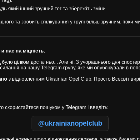
 Tag).
удь-який інший зручний тег та збережіть зміни.
ного та зробить спілкування у групі більш зручним, поки 
и нас на міцність.
було цілком достатньо... Але ні. З учорашнього дня спостері
осилання на нашу Telegram-групу, яке ми опублікували в по
ано
з відновленням Ukrainian Opel Club. Просто Всесвіт ви
о скористайтеся пошуком у Telegram і введіть:
@ukrainianopelclub
туальні новини щодо відновлення сервера, а також будемо п