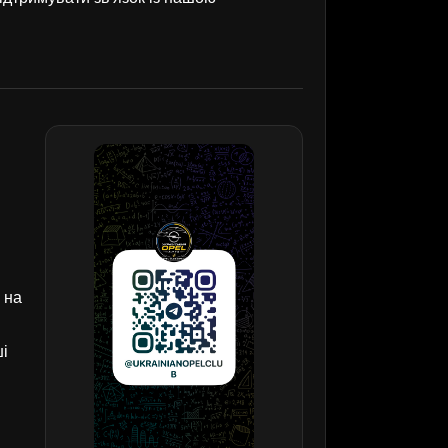
 на
ші