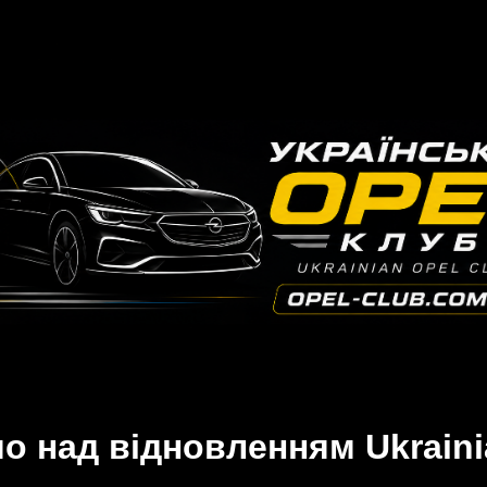
 над відновленням Ukraini