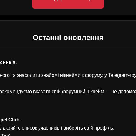
Останні оновлення
асників.
ого та знаходити знайомі нікнейми з форуму, у Telegram-г
, рекомендуємо вказати свій форумний нікнейм — це допом
pel Club
.
ідкрийте список учасників і виберіть свій профіль.