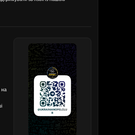
 на
ші