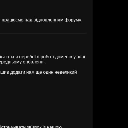
ми працюємо над відновленням форуму.
гаються перебої в роботі доменів у зоні
передньому оновленні.
рішив додати нам ще один невеликий
ідтримувати зв'язок із нашою