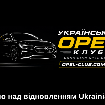
 над відновленням Ukraini