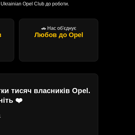
krainian Opel Club до роботи.
🚗 Нас об'єднує
в
Любов до Opel
ки тисяч власників Opel.
іть ❤️
.