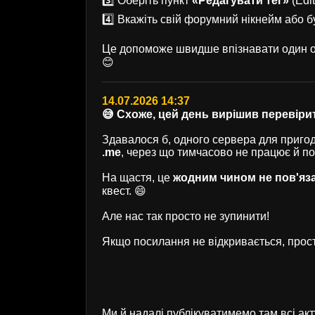
3️⃣ Оберіть пункт
«Редагувати тег»
(Edit
4️⃣ Вкажіть свій форумний нікнейм або б
Це допоможе швидше впізнавати один од
😊
14.07.2026 14:37
😅 Схоже, цей день вирішив перевірит
Здавалося б, одного сервера для пригод 
.me
, через що тимчасово не працює й п
На щастя, це
жодним чином не пов'яз
квест. 😄
Але нас так просто не зупинити!
Якщо посилання не відкривається, прост
Ми й надалі публікуватимемо там всі ак