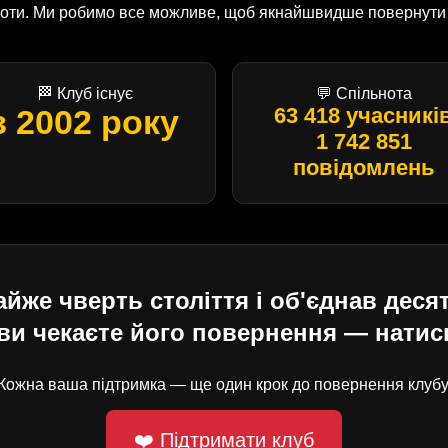
оботи. Ми робимо все можливе, щоб якнайшвидше повернути U
🏁 Клуб існує
💬 Спільнота
з 2002 року
63 418 учасникі
1 742 851
повідомлень
е чверть століття і об'єднав десят
ви чекаєте його повернення — натисн
Кожна ваша підтримка — ще один крок до повернення клубу
❤️ Підтримати клуб