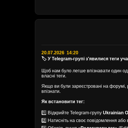
20.07.2026 14:20
🏷️ У Telegram-групі з'явилися теги уч
Щоб нам було легше впізнавати один одн
власні теги.
Якщо ви були зареєстровані на форумі
впізнати.
Як встановити тег:
1️⃣ Відкрийте Telegram-групу
Ukrainian O
2️⃣ Натисніть на своє повідомлення або в