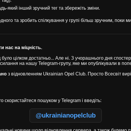
 Tag).
удь-який інший зручний тег та збережіть зміни.
ного та зробить спілкування у групі більш зручним, поки 
и нас на міцність.
було цілком достатньо... Але ні. З учорашнього дня спостері
осилання на нашу Telegram-групу, яке ми опублікували в по
ано
з відновленням Ukrainian Opel Club. Просто Всесвіт ви
о скористайтеся пошуком у Telegram і введіть:
@ukrainianopelclub
туальні новини щодо відновлення сервера, а також будемо п