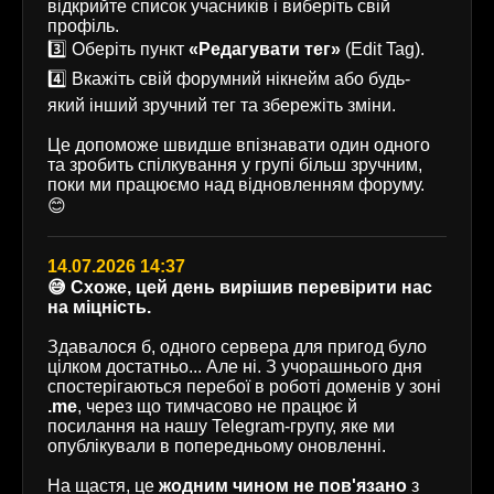
відкрийте список учасників і виберіть свій
профіль.
3️⃣ Оберіть пункт
«Редагувати тег»
(Edit Tag).
4️⃣ Вкажіть свій форумний нікнейм або будь-
який інший зручний тег та збережіть зміни.
Це допоможе швидше впізнавати один одного
та зробить спілкування у групі більш зручним,
поки ми працюємо над відновленням форуму.
😊
14.07.2026 14:37
😅 Схоже, цей день вирішив перевірити нас
на міцність.
Здавалося б, одного сервера для пригод було
цілком достатньо... Але ні. З учорашнього дня
спостерігаються перебої в роботі доменів у зоні
.me
, через що тимчасово не працює й
посилання на нашу Telegram-групу, яке ми
опублікували в попередньому оновленні.
На щастя, це
жодним чином не пов'язано
з