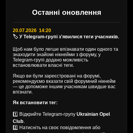
Останні оновлення
20.07.2026 14:20
🏷️ У Telegram-групі з'явилися теги учасників.
Щоб нам було легше впізнавати один одного та
знаходити знайомі нікнейми з форуму, у
Telegram-групі додано можливість
встановлювати власні теги.
Якщо ви були зареєстровані на форумі,
рекомендуємо вказати свій форумний нікнейм
— це допоможе іншим учасникам швидше вас
впізнати.
Як встановити тег:
1️⃣ Відкрийте Telegram-групу
Ukrainian Opel
Club
.
2️⃣ Натисніть на своє повідомлення або