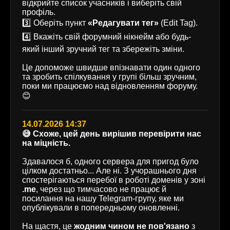
відкрийте список учасників і виберіть свій
профіль.
3️⃣ Оберіть пункт
«Редагувати тег»
(Edit Tag).
4️⃣ Вкажіть свій форумний нікнейм або будь-
який інший зручний тег та збережіть зміни.
Це допоможе швидше впізнавати один одного
та зробить спілкування у групі більш зручним,
поки ми працюємо над відновленням форуму.
😊
14.07.2026 14:37
😅 Схоже, цей день вирішив перевірити нас
на міцність.
Здавалося б, одного сервера для пригод було
цілком достатньо... Але ні. З учорашнього дня
спостерігаються перебої в роботі доменів у зоні
.me
, через що тимчасово не працює й
посилання на нашу Telegram-групу, яке ми
опублікували в попередньому оновленні.
На щастя, це
жодним чином не пов'язано
з