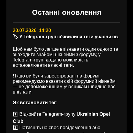
Останні оновлення
20.07.2026 14:20
🏷️ У Telegram-групі з'явилися теги учасників.
Щоб нам було легше впізнавати один одного та
знаходити знайомі нікнейми з форуму, у
Telegram-групі додано можливість
встановлювати власні теги.
Якщо ви були зареєстровані на форумі,
рекомендуємо вказати свій форумний нікнейм
— це допоможе іншим учасникам швидше вас
впізнати.
Як встановити тег:
1️⃣ Відкрийте Telegram-групу
Ukrainian Opel
Club
.
2️⃣ Натисніть на своє повідомлення або