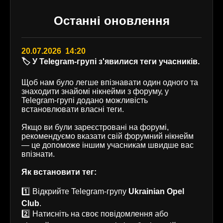
Останні оновлення
20.07.2026 14:20
🏷️ У Telegram-групі з'явилися теги учасників.
Щоб нам було легше впізнавати один одного та
знаходити знайомі нікнейми з форуму, у
Telegram-групі додано можливість
встановлювати власні теги.
Якщо ви були зареєстровані на форумі,
рекомендуємо вказати свій форумний нікнейм
— це допоможе іншим учасникам швидше вас
впізнати.
Як встановити тег:
1️⃣ Відкрийте Telegram-групу
Ukrainian Opel
Club
.
2️⃣ Натисніть на своє повідомлення або