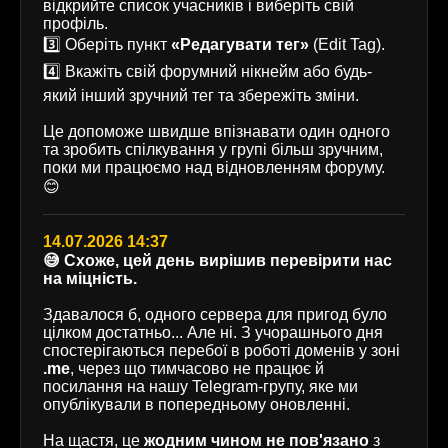
відкрийте список учасників і виберіть свій
профіль.
3️⃣ Оберіть пункт
«Редагувати тег»
(Edit Tag).
4️⃣ Вкажіть свій форумний нікнейм або будь-
який інший зручний тег та збережіть зміни.
Це допоможе швидше впізнавати один одного
та зробить спілкування у групі більш зручним,
поки ми працюємо над відновленням форуму.
😊
14.07.2026 14:37
😅 Схоже, цей день вирішив перевірити нас
на міцність.
Здавалося б, одного сервера для пригод було
цілком достатньо... Але ні. З учорашнього дня
спостерігаються перебої в роботі доменів у зоні
.me
, через що тимчасово не працює й
посилання на нашу Telegram-групу, яке ми
опублікували в попередньому оновленні.
На щастя, це
жодним чином не пов'язано
з