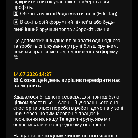
відкрийте список учасників і виберіть свій
профіль.
3️⃣ Оберіть пункт
«Редагувати тег»
(Edit Tag).
4️⃣ Вкажіть свій форумний нікнейм або будь-
який інший зручний тег та збережіть зміни.
Це допоможе швидше впізнавати один одного
та зробить спілкування у групі більш зручним,
поки ми працюємо над відновленням форуму.
😊
14.07.2026 14:37
😅 Схоже, цей день вирішив перевірити нас
на міцність.
Здавалося б, одного сервера для пригод було
цілком достатньо... Але ні. З учорашнього дня
спостерігаються перебої в роботі доменів у зоні
.me
, через що тимчасово не працює й
посилання на нашу Telegram-групу, яке ми
опублікували в попередньому оновленні.
На щастя, це
жодним чином не пов'язано
з