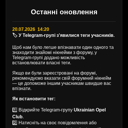
Останні оновлення
20.07.2026 14:20
🏷️ У Telegram-групі з'явилися теги учасників.
Щоб нам було легше впізнавати один одного та
знаходити знайомі нікнейми з форуму, у
Telegram-групі додано можливість
встановлювати власні теги.
Якщо ви були зареєстровані на форумі,
рекомендуємо вказати свій форумний нікнейм
— це допоможе іншим учасникам швидше вас
впізнати.
Як встановити тег:
1️⃣ Відкрийте Telegram-групу
Ukrainian Opel
Club
.
2️⃣ Натисніть на своє повідомлення або