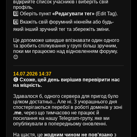
відкрийте список учасників і виберіть свій
профіль.
3️⃣ Оберіть пункт
«Редагувати тег»
(Edit Tag).
4️⃣ Вкажіть свій форумний нікнейм або будь-
який інший зручний тег та збережіть зміни.
Це допоможе швидше впізнавати один одного
та зробить спілкування у групі більш зручним,
поки ми працюємо над відновленням форуму.
😊
14.07.2026 14:37
😅 Схоже, цей день вирішив перевірити нас
на міцність.
Здавалося б, одного сервера для пригод було
цілком достатньо... Але ні. З учорашнього дня
спостерігаються перебої в роботі доменів у зоні
.me
, через що тимчасово не працює й
посилання на нашу Telegram-групу, яке ми
опублікували в попередньому оновленні.
На щастя, це
жодним чином не пов'язано
з