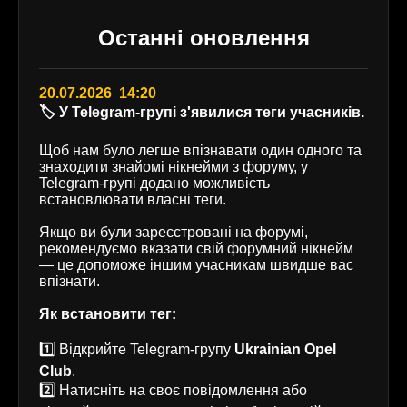
Останні оновлення
20.07.2026 14:20
🏷️ У Telegram-групі з'явилися теги учасників.
Щоб нам було легше впізнавати один одного та
знаходити знайомі нікнейми з форуму, у
Telegram-групі додано можливість
встановлювати власні теги.
Якщо ви були зареєстровані на форумі,
рекомендуємо вказати свій форумний нікнейм
— це допоможе іншим учасникам швидше вас
впізнати.
Як встановити тег:
1️⃣ Відкрийте Telegram-групу
Ukrainian Opel
Club
.
2️⃣ Натисніть на своє повідомлення або