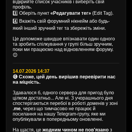
відкрийте список учасників і виберіть свій
профіль.
3️⃣ Оберіть пункт
«Редагувати тег»
(Edit Tag).
4️⃣ Вкажіть свій форумний нікнейм або будь-
який інший зручний тег та збережіть зміни.
Це допоможе швидше впізнавати один одного
та зробить спілкування у групі більш зручним,
поки ми працюємо над відновленням форуму.
😊
14.07.2026 14:37
😅 Схоже, цей день вирішив перевірити нас
на міцність.
Здавалося б, одного сервера для пригод було
цілком достатньо... Але ні. З учорашнього дня
спостерігаються перебої в роботі доменів у зоні
.me
, через що тимчасово не працює й
посилання на нашу Telegram-групу, яке ми
опублікували в попередньому оновленні.
На щастя, це
жодним чином не пов'язано
з