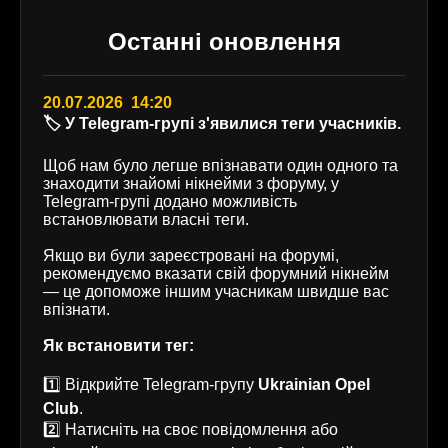
Останні оновлення
20.07.2026 14:20
🏷️ У Telegram-групі з'явилися теги учасників.
Щоб нам було легше впізнавати один одного та
знаходити знайомі нікнейми з форуму, у
Telegram-групі додано можливість
встановлювати власні теги.
Якщо ви були зареєстровані на форумі,
рекомендуємо вказати свій форумний нікнейм
— це допоможе іншим учасникам швидше вас
впізнати.
Як встановити тег:
1️⃣ Відкрийте Telegram-групу
Ukrainian Opel
Club
.
2️⃣ Натисніть на своє повідомлення або