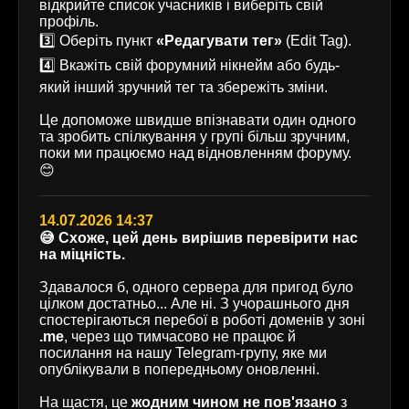
відкрийте список учасників і виберіть свій
профіль.
3️⃣ Оберіть пункт
«Редагувати тег»
(Edit Tag).
4️⃣ Вкажіть свій форумний нікнейм або будь-
який інший зручний тег та збережіть зміни.
Це допоможе швидше впізнавати один одного
та зробить спілкування у групі більш зручним,
поки ми працюємо над відновленням форуму.
😊
14.07.2026 14:37
😅 Схоже, цей день вирішив перевірити нас
на міцність.
Здавалося б, одного сервера для пригод було
цілком достатньо... Але ні. З учорашнього дня
спостерігаються перебої в роботі доменів у зоні
.me
, через що тимчасово не працює й
посилання на нашу Telegram-групу, яке ми
опублікували в попередньому оновленні.
На щастя, це
жодним чином не пов'язано
з