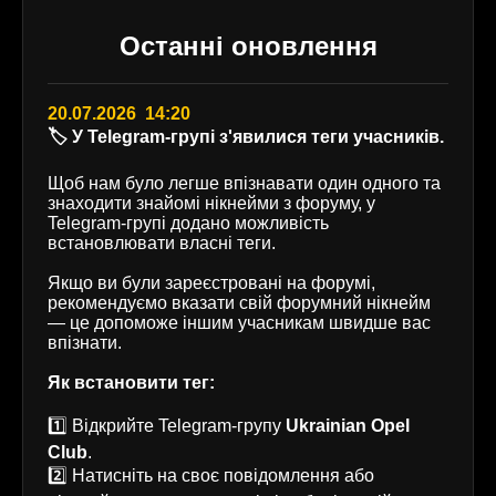
Останні оновлення
20.07.2026 14:20
🏷️ У Telegram-групі з'явилися теги учасників.
Щоб нам було легше впізнавати один одного та
знаходити знайомі нікнейми з форуму, у
Telegram-групі додано можливість
встановлювати власні теги.
Якщо ви були зареєстровані на форумі,
рекомендуємо вказати свій форумний нікнейм
— це допоможе іншим учасникам швидше вас
впізнати.
Як встановити тег:
1️⃣ Відкрийте Telegram-групу
Ukrainian Opel
Club
.
2️⃣ Натисніть на своє повідомлення або