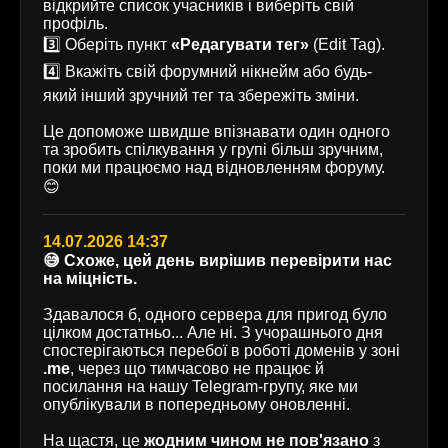
відкрийте список учасників і виберіть свій
профіль.
3️⃣ Оберіть пункт
«Редагувати тег»
(Edit Tag).
4️⃣ Вкажіть свій форумний нікнейм або будь-
який інший зручний тег та збережіть зміни.
Це допоможе швидше впізнавати один одного
та зробить спілкування у групі більш зручним,
поки ми працюємо над відновленням форуму.
😊
14.07.2026 14:37
😅 Схоже, цей день вирішив перевірити нас
на міцність.
Здавалося б, одного сервера для пригод було
цілком достатньо... Але ні. З учорашнього дня
спостерігаються перебої в роботі доменів у зоні
.me
, через що тимчасово не працює й
посилання на нашу Telegram-групу, яке ми
опублікували в попередньому оновленні.
На щастя, це
жодним чином не пов'язано
з