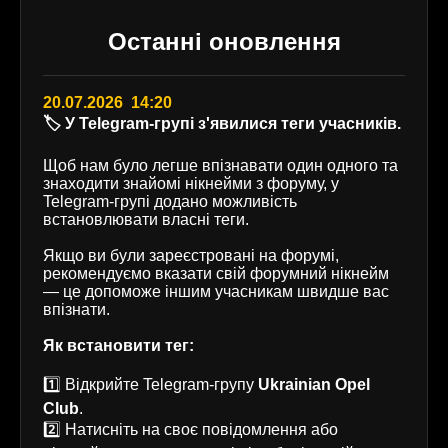
Останні оновлення
20.07.2026 14:20
🏷️ У Telegram-групі з'явилися теги учасників.
Щоб нам було легше впізнавати один одного та
знаходити знайомі нікнейми з форуму, у
Telegram-групі додано можливість
встановлювати власні теги.
Якщо ви були зареєстровані на форумі,
рекомендуємо вказати свій форумний нікнейм
— це допоможе іншим учасникам швидше вас
впізнати.
Як встановити тег:
1️⃣ Відкрийте Telegram-групу
Ukrainian Opel
Club
.
2️⃣ Натисніть на своє повідомлення або