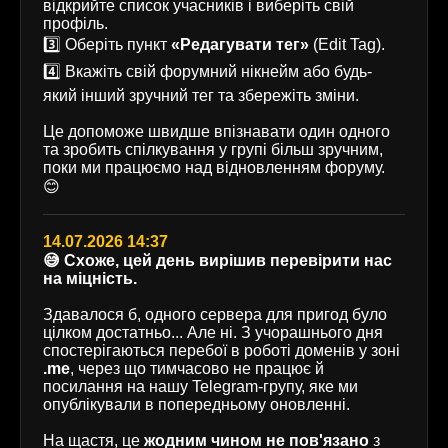
відкрийте список учасників і виберіть свій
профіль.
3️⃣ Оберіть пункт
«Редагувати тег»
(Edit Tag).
4️⃣ Вкажіть свій форумний нікнейм або будь-
який інший зручний тег та збережіть зміни.
Це допоможе швидше впізнавати один одного
та зробить спілкування у групі більш зручним,
поки ми працюємо над відновленням форуму.
😊
14.07.2026 14:37
😅 Схоже, цей день вирішив перевірити нас
на міцність.
Здавалося б, одного сервера для пригод було
цілком достатньо... Але ні. З учорашнього дня
спостерігаються перебої в роботі доменів у зоні
.me
, через що тимчасово не працює й
посилання на нашу Telegram-групу, яке ми
опублікували в попередньому оновленні.
На щастя, це
жодним чином не пов'язано
з