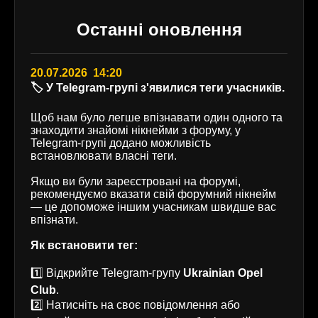
Останні оновлення
20.07.2026 14:20
🏷️ У Telegram-групі з'явилися теги учасників.
Щоб нам було легше впізнавати один одного та
знаходити знайомі нікнейми з форуму, у
Telegram-групі додано можливість
встановлювати власні теги.
Якщо ви були зареєстровані на форумі,
рекомендуємо вказати свій форумний нікнейм
— це допоможе іншим учасникам швидше вас
впізнати.
Як встановити тег:
1️⃣ Відкрийте Telegram-групу
Ukrainian Opel
Club
.
2️⃣ Натисніть на своє повідомлення або